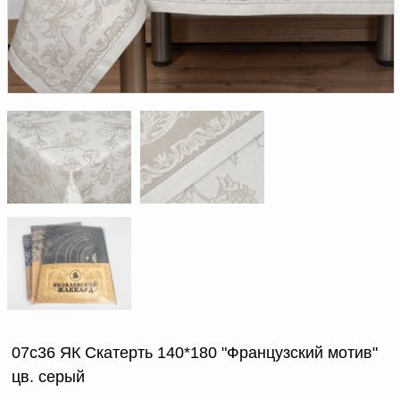
Доверенность на
получение груза
Документы по работе с
персональными данными
Письмо руководителю
Вопросы и ответы
Добавить
Новости | Статьи
в
корзину
07с36 ЯК Скатерть 140*180 "Французский мотив"
цв. серый