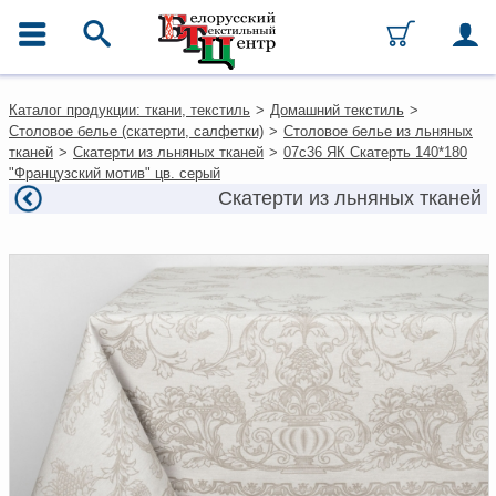
ГЛАВНОЕ МЕНЮ
Контакты
Каталог продукции: ткани, текстиль
>
Домашний текстиль
>
Каталог
Столовое белье (скатерти, салфетки)
>
Столовое белье из льняных
Ткани
тканей
>
Скатерти из льняных тканей
>
07с36 ЯК Скатерть 140*180
Домашний текстиль
"Французский мотив" цв. серый
Одежда
Скатерти из льняных тканей
Ковры
Текстиль для ресторанов и
гостиниц
Текстильная галантерея и
фурнитура
Условия работы
Оплата и доставка
Как оформить заказ
Вакансии
Как нас найти
Написать нам