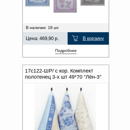
Доверенность на
получение груза
Документы по работе с
персональными данными
Письмо руководителю
В наличии: 18 шт.
Вопросы и ответы
Добавить
Новости | Статьи
Цена:
469,90
р.
В корзину
в
Подробнее
корзину
17с122-ШР/ с кор. Комплект
полотенец 3-х шт 49*70 "Лён-3"