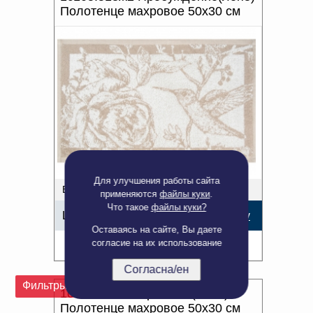
Полотенце махровое 50х30 см
Для улучшения работы сайта
В наличии: 7 шт.
применяются
файлы куки
.
Что такое
файлы куки?
Цена:
156,69
р.
В корзину
Оставаясь на сайте, Вы даете
согласие на их использование
Подробнее
Согласна/ен
Фильтры
1с105.513ж2 Прованс (лён3)
Полотенце махровое 50х30 см