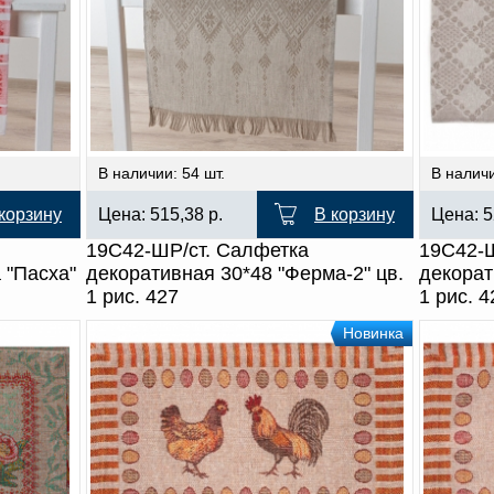
В наличии: 54 шт.
В наличи
корзину
Цена:
515,38
р.
В корзину
Цена:
5
19С42-ШР/ст. Салфетка
19С42-Ш
 "Пасха"
декоративная 30*48 "Ферма-2" цв.
декорат
1 рис. 427
1 рис. 4
Новинка