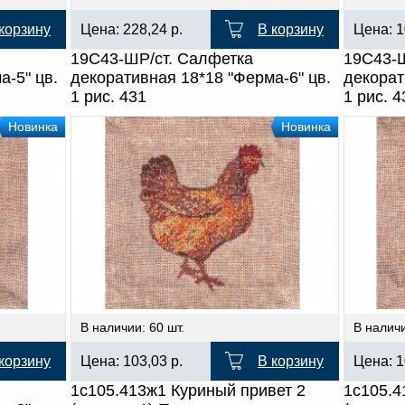
корзину
Цена:
228,24
р.
В корзину
Цена:
1
19С43-ШР/ст. Салфетка
19С43-Ш
а-5" цв.
декоративная 18*18 "Ферма-6" цв.
декорат
1 рис. 431
1 рис. 4
Новинка
Новинка
В наличии: 60 шт.
В наличи
корзину
Цена:
103,03
р.
В корзину
Цена:
1
1с105.413ж1 Куриный привет 2
1с105.4