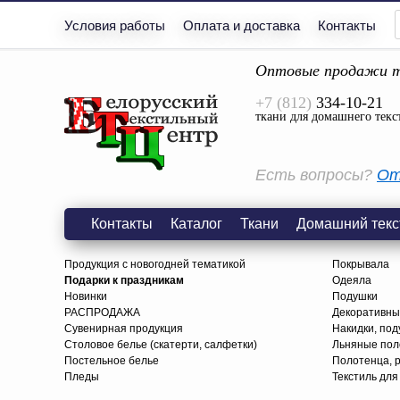
Условия работы
Оплата и доставка
Контакты
Оптовые продажи т
+7 (812)
334-10-21
ткани для домашнего текс
Есть вопросы?
От
Контакты
Каталог
Ткани
Домашний текс
Продукция с новогодней тематикой
Покрывала
Подарки к праздникам
Одеяла
Новинки
Подушки
РАСПРОДАЖА
Декоративны
Сувенирная продукция
Накидки, под
Столовое белье (скатерти, салфетки)
Льняные поло
Постельное белье
Полотенца, 
Пледы
Текстиль для