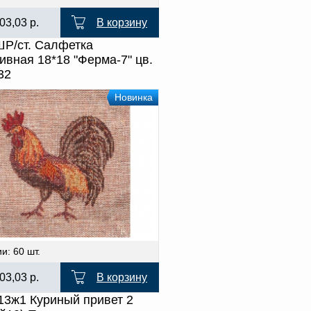
03,03
р.
В корзину
Р/ст. Салфетка
ивная 18*18 "Ферма-7" цв.
32
Новинка
и: 60 шт.
03,03
р.
В корзину
13ж1 Куриный привет 2