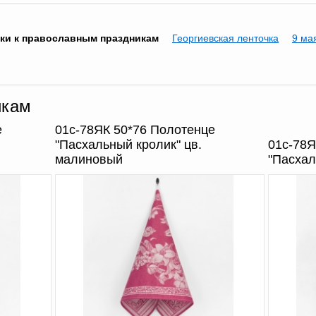
ки к православным праздникам
Георгиевская ленточка
9 ма
икам
е
01с-78ЯК 50*76 Полотенце
"Пасхальный кролик" цв.
01с-78Я
малиновый
"Пасхал