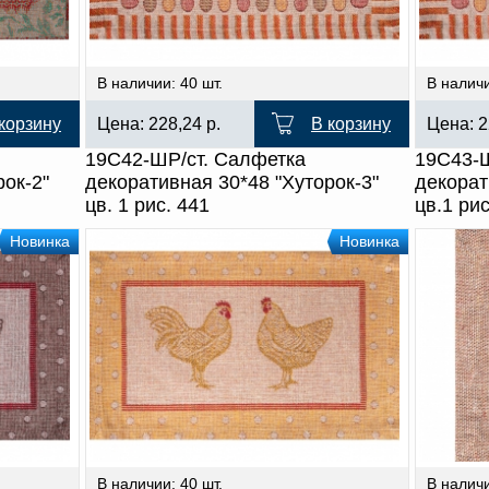
В наличии: 40 шт.
В наличи
корзину
Цена:
228,24
р.
В корзину
Цена:
2
19С42-ШР/ст. Салфетка
19С43-Ш
рок-2"
декоративная 30*48 "Хуторок-3"
декорат
цв. 1 рис. 441
цв.1 ри
Новинка
Новинка
В наличии: 40 шт.
В наличи