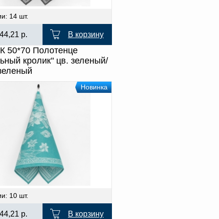
и: 14 шт.
44,21
р.
В корзину
К 50*70 Полотенце
ьный кролик" цв. зеленый/
зеленый
Новинка
и: 10 шт.
44,21
р.
В корзину