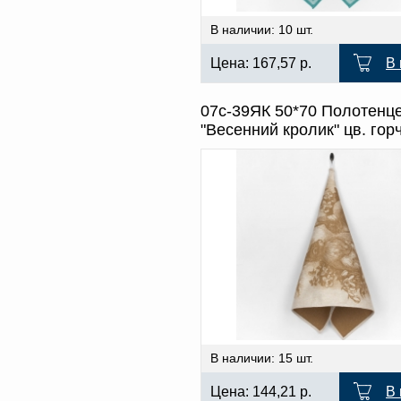
В наличии: 10 шт.
Цена:
167,57
р.
В 
07с-39ЯК 50*70 Полотенц
"Весенний кролик" цв. гор
В наличии: 15 шт.
Цена:
144,21
р.
В 