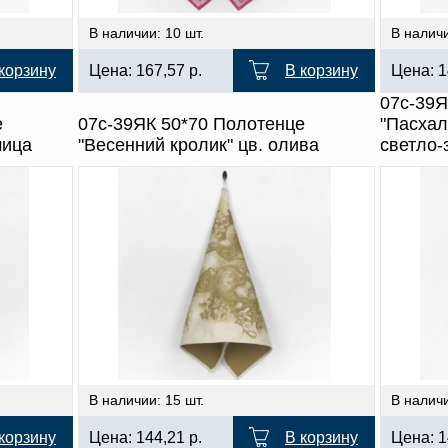
В наличии: 10 шт.
В наличи
корзину
Цена:
167,57
р.
В корзину
Цена:
1
07с-39Я
е
07с-39ЯК 50*70 Полотенце
"Пасхал
чица
"Весенний кролик" цв. олива
светло-
В наличии: 15 шт.
В наличи
корзину
Цена:
144,21
р.
В корзину
Цена:
1