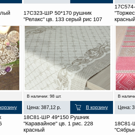
17С574
елый
17С323-ШР 50*170 рушник
"Торжес
"Релакс" цв. 133 серый рис 107
красны
В наличии: 98 шт.
В наличи
корзину
Цена:
387,12
р.
В корзину
Цена:
3
к
18С81-ШР 49*150 Рушник
6
"Каравайное" цв. 1 рис. 228
18С81-
красный
"Сябры