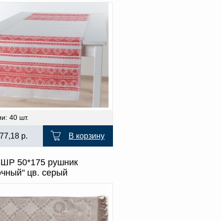
и: 40 шт.
77,18
р.
В корзину
-ШР 50*175 рушник
чный" цв. серый