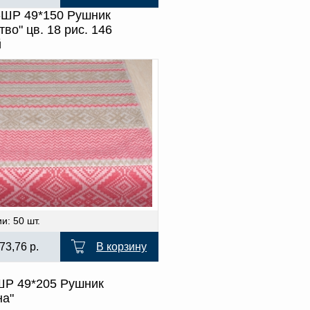
-ШР 49*150 Рушник
тво" цв. 18 рис. 146
й
и: 50 шт.
73,76
р.
В корзину
ШР 49*205 Рушник
на"