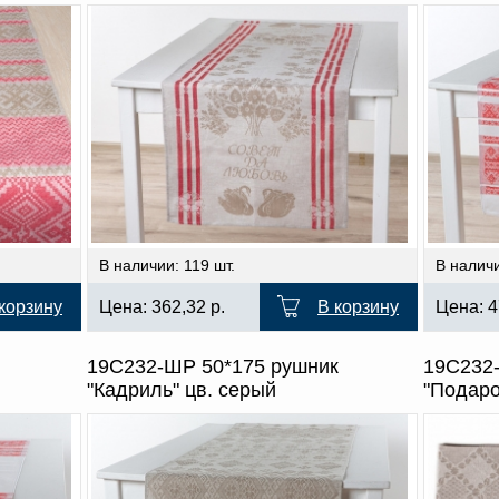
В наличии: 119 шт.
В наличи
корзину
Цена:
362,32
р.
В корзину
Цена:
4
19С232-ШР 50*175 рушник
19С232
"Кадриль" цв. серый
"Подаро