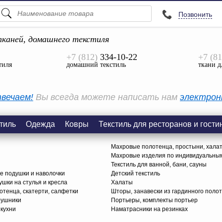
Позвонить
ПОДСКАЗКИ
ТОВАРЫ
каней, домашнего текстиля
+7 (812)
334-10-22
+7 (81
Просмотреть Все
тиля
домашний текстиль
ткани д
КАТЕГОРИИ
вечаем!
Вы всегда можете написать нам
электрон
тиль
Одежда
Ковры
Текстиль для ресторанов и гости
Махровые полотенца, простыни, хала
Махровые изделия по индивидуальны
Текстиль для ванной, бани, сауны
е подушки и наволочки
Детский текстиль
ушки на стулья и кресла
Халаты
тенца, скатерти, салфетки
Шторы, занавески из гардинного поло
рушники
Портьеры, комплекты портьер
 кухни
Наматрасники на резинках