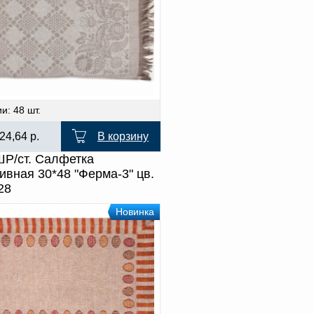
и: 48 шт.
24,64
р.
В корзину
Р/ст. Салфетка
ивная 30*48 "Ферма-3" цв.
28
Новинка