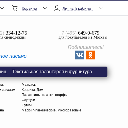
Корзина
Личный кабинет
2)
334-12-75
+7 (495)
649-0-679
ля спецодежды
для покупателей из Москвы
Подпишитесь!
ное письмо
ниц
Текстильная галантерея и фурнитура
ты.
Матрасы
м заказам
Коврики. Дом
Палантины, платки, шарфы
Фартуки
Сумки
тна
Маски гигиенические. Многоразовые