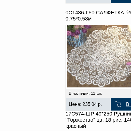
0С1436-Г50 САЛФЕТКА б
0.75*0.58м
В наличии: 11 шт.
Цена:
235,04
р.
В 
17С574-ШР 49*250 Рушни
"Торжество" цв. 18 рис. 14
красный