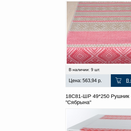
В наличии: 9 шт.
Цена:
563,94
р.
В 
18С81-ШР 49*250 Рушник
"Сябрына"