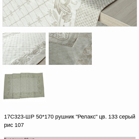
Доверенность на
получение груза
Документы по работе с
персональными данными
Письмо руководителю
Вопросы и ответы
Добавить
Новости | Статьи
в
корзину
17С323-ШР 50*170 рушник "Релакс" цв. 133 серый
рис 107