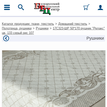
ГЛАВНОЕ МЕНЮ
Контакты
Каталог продукции: ткани, текстиль
>
Домашний текстиль
>
Каталог
Полотенца, рушники
>
Рушники
>
17С323-ШР 50*170 рушник "Релакс"
Ткани
цв. 133 серый рис 107
Домашний текстиль
Рушники
Одежда
Ковры
Текстиль для ресторанов и
гостиниц
Текстильная галантерея и
фурнитура
Условия работы
Оплата и доставка
Как оформить заказ
Вакансии
Как нас найти
Написать нам