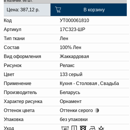
В наличии: 98 шт.
Цена:
387,12
р.
В корзину
Код
УТ000061810
Артикул
17С323-ШР
Тип ткани
Лен
Состав
100% Лен
Вид оформления
Жаккардовая
Рисунок
Релакс
Цвет
133 серый
Применение
Кухня - Столовая
,
Свадьба
Производитель
Беларусь
Характер рисунка
Орнамент
Оттенок цвета
Оттенки серого
Упаковка
без упаковки
Уход