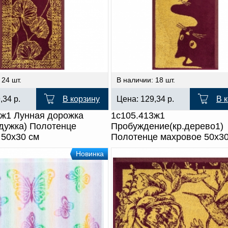
 24 шт.
В наличии: 18 шт.
9,34
р.
В корзину
Цена:
129,34
р.
В 
3ж1 Лунная дорожка
1с105.413ж1
адужка) Полотенце
Пробуждение(кр.дерево1)
 50х30 см
Полотенце махровое 50х30
Новинка