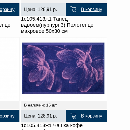
корзину
Цена:
128,91
р.
В корзину
1с105.413ж1 Танец
енце
вдвоем(пурпурн3) Полотенце
махровое 50х30 см
В наличии: 15 шт.
корзину
Цена:
128,91
р.
В корзину
1с105.413ж1 Чашка кофе