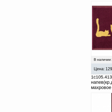
В наличии:
Цена:
12
1с105.41
напев(кр
махровое