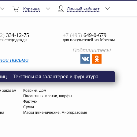
Корзина
Личный кабинет
2)
334-12-75
+7 (495)
649-0-679
ля спецодежды
для покупателей из Москвы
Подпишитесь!
ное письмо
ниц
Текстильная галантерея и фурнитура
м заказам
Коврики. Дом
Палантины, платки, шарфы
Фартуки
Сумки
тна
Маски гигиенические. Многоразовые