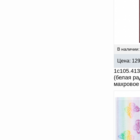
В наличии:
Цена:
12
1с105.41
(белая р
махровое