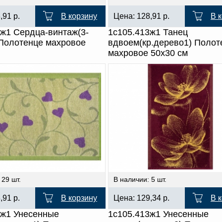
8,91
р.
В корзину
Цена:
128,91
р.
В 
3ж1 Сердца-винтаж(3-
1с105.413ж1 Танец
 Полотенце махровое
вдвоем(кр.дерево1) Полот
махровое 50х30 см
 29 шт.
В наличии: 5 шт.
8,91
р.
В корзину
Цена:
129,34
р.
В 
3ж1 Унесенные
1с105.413ж1 Унесенные