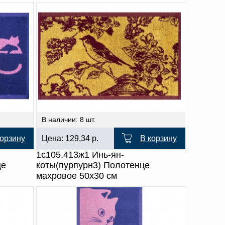
В наличии: 8 шт.
корзину
Цена:
129,34
р.
В корзину
1с105.413ж1 Инь-ян-
це
коты(пурпурн3) Полотенце
махровое 50х30 см