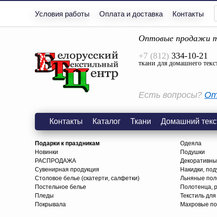
Условия работы
Оплата и доставка
Контакты
Оптовые продажи т
+7 (812)
334-10-21
ткани для домашнего текс
Есть вопросы?
От
Контакты
Каталог
Ткани
Домашний текс
Подарки к праздникам
Одеяла
Новинки
Подушки
РАСПРОДАЖА
Декоративны
Сувенирная продукция
Накидки, под
Столовое белье (скатерти, салфетки)
Льняные поло
Постельное белье
Полотенца, 
Пледы
Текстиль для
Покрывала
Махровые по