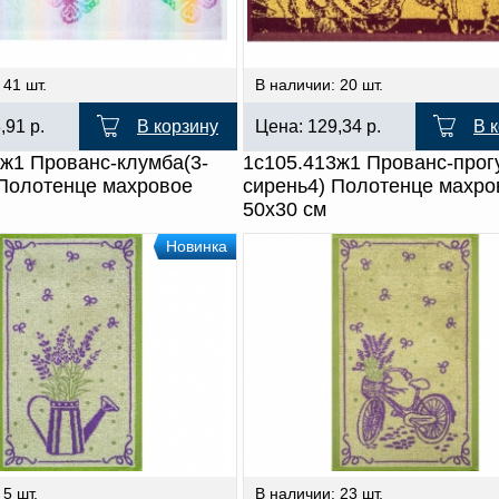
 41 шт.
В наличии: 20 шт.
8,91
р.
В корзину
Цена:
129,34
р.
В 
3ж1 Прованс-клумба(3-
1с105.413ж1 Прованс-прог
 Полотенце махровое
сирень4) Полотенце махро
50х30 см
Новинка
 5 шт.
В наличии: 23 шт.