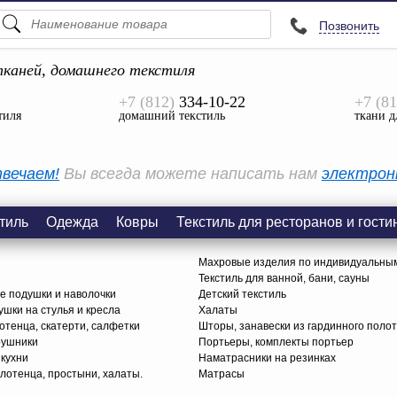
Позвонить
ПОДСКАЗКИ
ТОВАРЫ
каней, домашнего текстиля
+7 (812)
334-10-22
+7 (81
Просмотреть Все
тиля
домашний текстиль
ткани д
КАТЕГОРИИ
вечаем!
Вы всегда можете написать нам
электрон
тиль
Одежда
Ковры
Текстиль для ресторанов и гости
Махровые изделия по индивидуальны
Текстиль для ванной, бани, сауны
е подушки и наволочки
Детский текстиль
ушки на стулья и кресла
Халаты
тенца, скатерти, салфетки
Шторы, занавески из гардинного поло
рушники
Портьеры, комплекты портьер
 кухни
Наматрасники на резинках
лотенца, простыни, халаты.
Матрасы