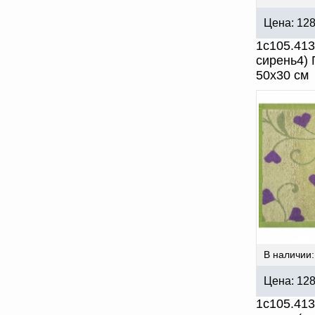
Цена:
12
1с105.41
сирень4)
50х30 см
В наличии:
Цена:
12
1с105.41