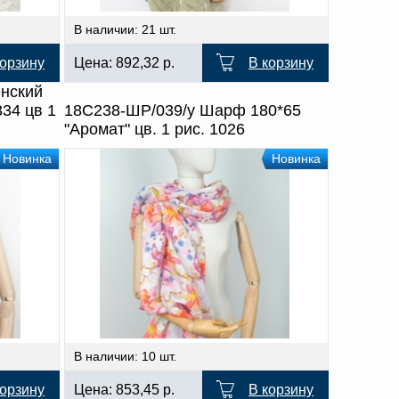
В наличии: 21 шт.
корзину
Цена:
892,32
р.
В корзину
нский
334 цв 1
18С238-ШР/039/у Шарф 180*65
"Аромат" цв. 1 рис. 1026
Новинка
Новинка
В наличии: 10 шт.
корзину
Цена:
853,45
р.
В корзину