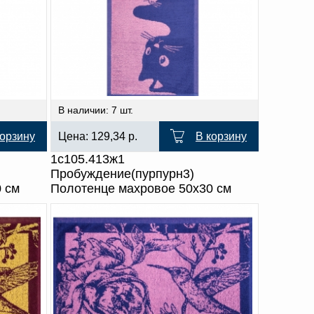
В наличии: 7 шт.
корзину
Цена:
129,34
р.
В корзину
1с105.413ж1
Пробуждение(пурпурн3)
 см
Полотенце махровое 50х30 см