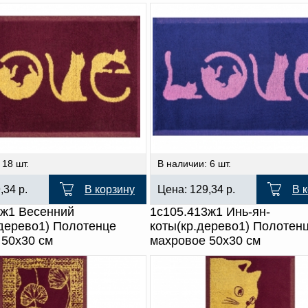
 18 шт.
В наличии: 6 шт.
9,34
р.
В корзину
Цена:
129,34
р.
В 
3ж1 Весенний
1с105.413ж1 Инь-ян-
.дерево1) Полотенце
коты(кр.дерево1) Полотен
 50х30 см
махровое 50х30 см