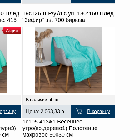
160 Плед
19с126-ШР/у./л.с.уп. 180*160 Плед
с. 415
"Зефир" цв. 700 бирюза
Акция
В наличии: 4 шт.
корзину
Цена:
2 063,33
р.
В корзину
1с105.413ж1 Весеннее
пурн3)
утро(кр.дерево1) Полотенце
 см
махровое 50х30 см