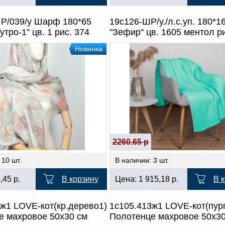
Р/039/у Шарф 180*65
19с126-ШР/у./л.с.уп. 180*
утро-1" цв. 1 рис. 374
"Зефир" цв. 1605 ментол ри
Новинка
2260.65 р
 10 шт.
В наличии: 3 шт.
3,45
р.
В корзину
Цена:
1 915,18
р.
В 
ж1 LOVE-кот(кр.дерево1)
1с105.413ж1 LOVE-кот(пур
е махровое 50х30 см
Полотенце махровое 50х30