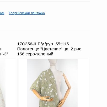
кам
Георгиевская ленточка
17С356-ШР/у./рул. 55*115
т
Полотенце "Цветение" цв. 2 рис.
н-3"
156 серо-зеленый