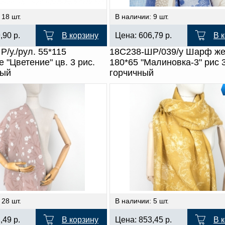
 18 шт.
В наличии: 9 шт.
9,90
р.
В корзину
Цена:
606,79
р.
В 
/у./рул. 55*115
18С238-ШР/039/у Шарф же
 "Цветение" цв. 3 рис.
180*65 "Малиновка-3" рис 
вый
горчичный
 28 шт.
В наличии: 5 шт.
2,49
р.
В корзину
Цена:
853,45
р.
В 