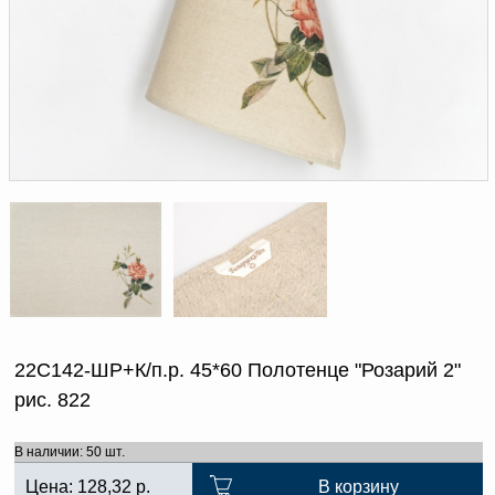
Доверенность на
получение груза
Документы по работе с
персональными данными
Письмо руководителю
Вопросы и ответы
Добавить
Новости | Статьи
в
корзину
22С142-ШР+К/п.р. 45*60 Полотенце "Розарий 2"
рис. 822
В наличии: 50 шт.
Цена:
128,32
р.
В корзину