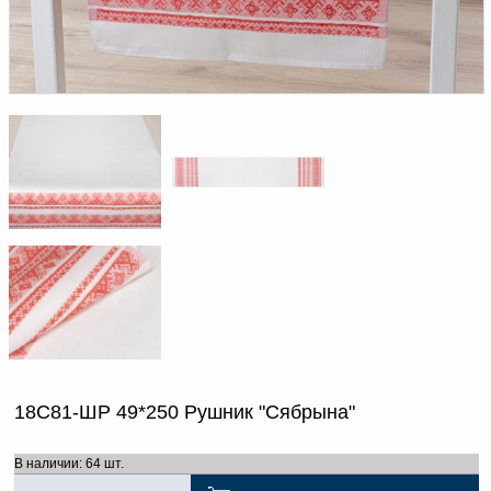
Доверенность на
получение груза
Документы по работе с
персональными данными
Письмо руководителю
Вопросы и ответы
Добавить
Новости | Статьи
в
корзину
18С81-ШР 49*250 Рушник "Сябрына"
В наличии: 64 шт.