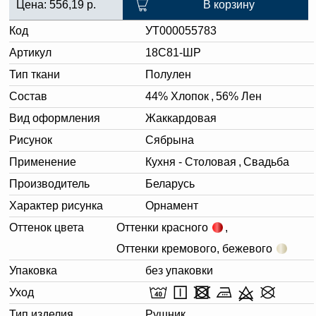
Цена:
556,19
р.
В корзину
Код
УТ000055783
Артикул
18С81-ШР
Тип ткани
Полулен
Состав
44% Хлопок
,
56% Лен
Вид оформления
Жаккардовая
Рисунок
Сябрына
Применение
Кухня - Столовая
,
Свадьба
Производитель
Беларусь
Характер рисунка
Орнамент
Оттенок цвета
Оттенки красного
,
Оттенки кремового, бежевого
Упаковка
без упаковки
Уход
Тип изделия
Рушник