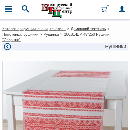
ГЛАВНОЕ МЕНЮ
Контакты
Каталог продукции: ткани, текстиль
>
Домашний текстиль
>
Каталог
Полотенца, рушники
>
Рушники
>
18С81-ШР 49*250 Рушник
Ткани
"Сябрына"
Домашний текстиль
Рушники
Одежда
Ковры
Текстиль для ресторанов и
гостиниц
Текстильная галантерея и
фурнитура
Условия работы
Оплата и доставка
Как оформить заказ
Вакансии
Как нас найти
Написать нам