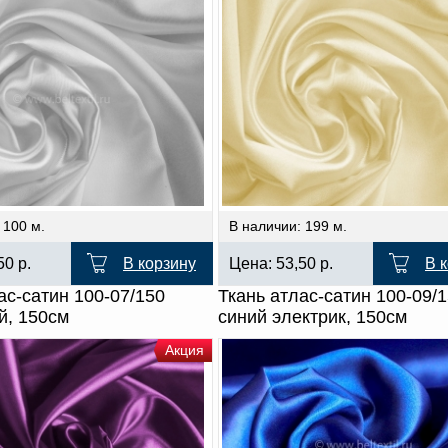
 100 м.
В наличии: 199 м.
,50
р.
В корзину
Цена:
53,50
р.
В 
ас-сатин 100-07/150
Ткань атлас-сатин 100-09/
й, 150см
синий электрик, 150см
Акция