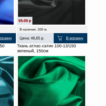
55.00 р
В наличии: 200 м.
корзину
Цена:
46,65
р.
В корзину
150
Ткань атлас-сатин 100-13/150
зеленый, 150см