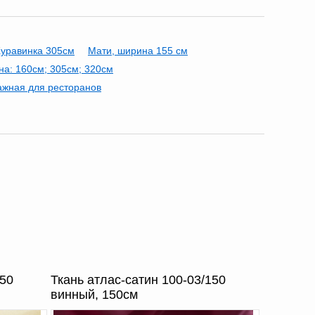
уравинка 305см
Мати, ширина 155 см
а: 160см; 305см; 320см
ажная для ресторанов
150
Ткань атлас-сатин 100-03/150
винный, 150см