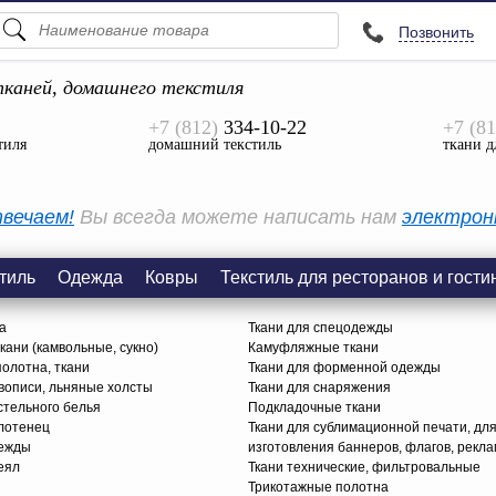
Позвонить
ПОДСКАЗКИ
ТОВАРЫ
каней, домашнего текстиля
+7 (812)
334-10-22
+7 (81
Просмотреть Все
тиля
домашний текстиль
ткани д
КАТЕГОРИИ
вечаем!
Вы всегда можете написать нам
электрон
тиль
Одежда
Ковры
Текстиль для ресторанов и гости
а
Ткани для спецодежды
ани (камвольные, сукно)
Камуфляжные ткани
олотна, ткани
Ткани для форменной одежды
вописи, льняные холсты
Ткани для снаряжения
стельного белья
Подкладочные ткани
олотенец
Ткани для сублимационной печати, дл
дежды
изготовления баннеров, флагов, рекл
еял
Ткани технические, фильтровальные
Трикотажные полотна