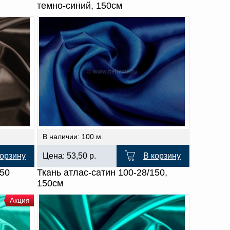
темно-синий, 150см
В наличии: 100 м.
корзину
Цена:
53,50
р.
В корзину
150
Ткань атлас-сатин 100-28/150,
150см
Акция