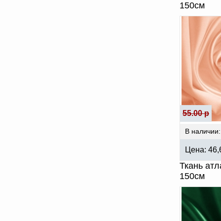
150см
55.00 р
В наличии:
Цена:
46
Ткань атл
150см