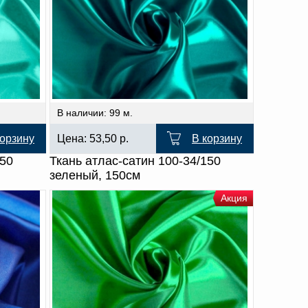
В наличии: 99 м.
корзину
Цена:
53,50
р.
В корзину
150
Ткань атлас-сатин 100-34/150
зеленый, 150см
Акция