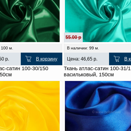
55.00 р
 100 м.
В наличии: 99 м.
,50
р.
В корзину
Цена:
46,65
р.
В 
ас-сатин 100-30/150
Ткань атлас-сатин 100-31/
150см
васильковый, 150см