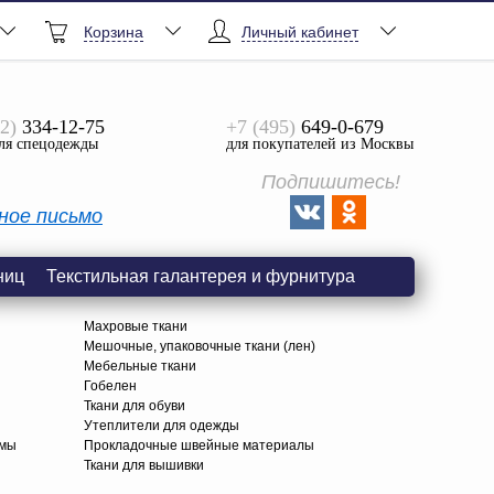
Корзина
Личный кабинет
2)
334-12-75
+7 (495)
649-0-679
ля спецодежды
для покупателей из Москвы
Подпишитесь!
ное письмо
ниц
Текстильная галантерея и фурнитура
Махровые ткани
Мешочные, упаковочные ткани (лен)
Мебельные ткани
Гобелен
Ткани для обуви
я
Утеплители для одежды
амы
Прокладочные швейные материалы
Ткани для вышивки