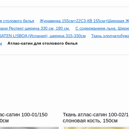
я столового белья
Журавинка 155см+22С3-КВ 155см+Широкая Ж
кани Респект ширина 330 см, 180 см.
С содержанием льна. Ширин
SATEN LISBOA (Испания), ширина 315-330см
Ткань хлопчатобум
м
Атлас-сатин для столового белья
ас-сатин 100-01/150
Ткань атлас-сатин 100-02/
50см
слоновая кость, 150см