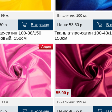
 99 м.
В наличии: 100 м.
,50
р.
В корзину
Цена:
53,50
р.
В 
ас-сатин 100-38/150
Ткань атлас-сатин 100-43/1
зовый, 150см
150см
Акция
55.00 р
 99 м.
В наличии: 199 м.
,65
р.
В корзину
Цена:
46,65
р.
В 