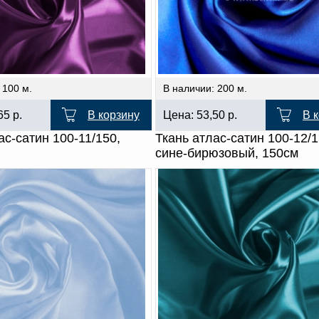
 100 м.
В наличии: 200 м.
,65
р.
В корзину
Цена:
53,50
р.
В 
ас-сатин 100-11/150,
Ткань атлас-сатин 100-12/
сине-бирюзовый, 150см