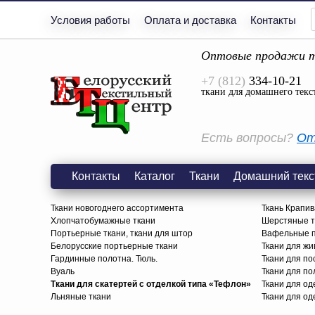
Условия работы
Оплата и доставка
Контакты
Оптовые продажи т
+7 (812)
334-10-21
ткани для домашнего текс
Есть вопросы?
От
Контакты
Каталог
Ткани
Домашний текс
Ткани новогоднего ассортимента
Ткань Крапив
Хлопчатобумажные ткани
Шерстяные тк
Портьерные ткани, ткани для штор
Вафельные п
Белорусские портьерные ткани
Ткани для жи
Гардинные полотна. Тюль.
Ткани для по
Вуаль
Ткани для п
Ткани для скатертей с отделкой типа «Тефлон»
Ткани для о
Льняные ткани
Ткани для од