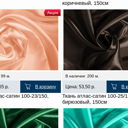
коричневый, 150см
Акция
 99 м.
В наличии: 200 м.
,65
р.
В корзину
Цена:
53,50
р.
В 
ас-сатин 100-23/150,
Ткань атлас-сатин 100-25/
бирюзовый, 150см