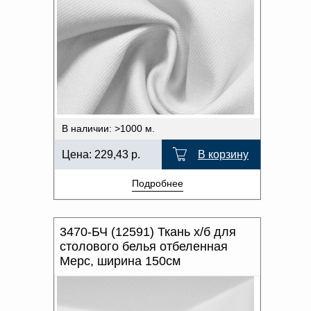
ЗАКЛЮЧИТЕЛЬНАЯ
Доверенность на
ОТДЕЛКА
получение груза
Документы по работе с
ПРИМЕНЕНИЕ
персональными данными
Письмо руководителю
Вопросы и ответы
ПРОИЗВОДИТЕЛЬ
Добавить
Новости | Статьи
ХАРАКТЕР РИСУНКА
в
корзину
В наличии: >1000 м.
ОТТЕНОК ЦВЕТА
Цена:
229,43
р.
В корзину
Подробнее
3470-БЧ (12591) Ткань х/б для
столового белья отбеленная
Мерс, ширина 150см