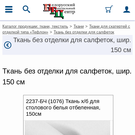
ГЛАВНОЕ МЕНЮ
Фильтры
Очистить фильтры
Контакты
Каталог продукции: ткани, текстиль
>
Ткани
>
Ткани для скатертей с
Цена, руб
Каталог
отделкой типа «Тефлон»
>
Ткань без отделки для салфеток
Ткани
Ткань без отделки для салфеток, шир.
от
до
Домашний текстиль
150 см
Одежда
ТИП
Ковры
Текстиль для ресторанов и
гостиниц
Ткань без отделки для салфеток, шир.
СОСТАВ
Текстильная галантерея и
фурнитура
150 см
ПЛОТНОСТЬ, Г/М²
Условия работы
ШИРИНА, СМ
Оплата и доставка
2237-БЧ (1076) Ткань х/б для
ВИД ОФОРМЛЕНИЯ
столового белья отбеленная,
Как оформить заказ
150см
ЗАКЛЮЧИТЕЛЬНАЯ
Вакансии
ОТДЕЛКА.
Как нас найти
Написать нам