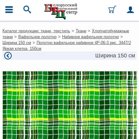
ГЛАВНОЕ МЕНЮ
Контакты
Каталог продукции: ткани, текстиль
>
Ткани
>
Хлопчатобумажные
Каталог
ткани
>
Вафельное полотно
>
Набивное вафельное полотно
>
Ткани
Ширина 150 см
>
Полотно вафельное набивное 4Р-06-3 рис. 3447/2
Домашний текстиль
Яркая клетка, 150см
Одежда
Ширина 150 см
Ковры
Текстиль для ресторанов и
гостиниц
Текстильная галантерея и
фурнитура
Условия работы
Оплата и доставка
Как оформить заказ
Вакансии
Как нас найти
Написать нам