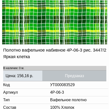
Доверенность на
получение груза
Документы по работе с
персональными данными
Письмо руководителю
Вопросы и ответы
Добавить
Новости | Статьи
в
корзину
Полотно вафельное набивное 4Р-06-3 рис. 3447/2
Яркая клетка
В наличии: 0 м.
Цена:
156,16
р.
Предзаказ
Код
УТ000083529
Артикул
4Р-06-3
Тип
Вафельное полотно
Состав
100% Хлопок