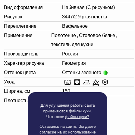
Вид оформления
Набивная (С рисунком)
Рисунок
3447/2 Яркая клетка
Переплетение
Вафельное
Применение
Полотенце
,
Столовое белье
,
текстиль для кухни
Производитель
Россия
Характер рисунка
Геометрия
Оттенок цвета
Оттенки зеленого
Уход
Ширина, см
150
Плотность, г/м²
170
Для улучшения работы сайта
применяются
файлы куки
.
Что такое
файлы куки?
Оставаясь на сайте, Вы даете
согласие на их использование