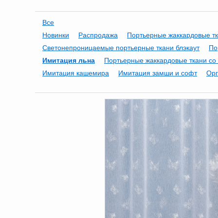
Все
Новинки
Распродажа
Портьерные жаккардовые т
Светонепроницаемые портьерные ткани блэкаут
По
Имитация льна
Портьерные жаккардовые ткани со
Имитация кашемира
Имитация замши и софт
Орг