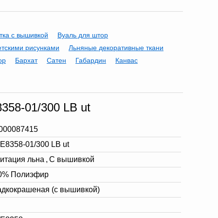
тка с вышивкой
Вуаль для штор
етскими рисунками
Льняные декоративные ткани
ор
Бархат
Сатен
Габардин
Канвас
358-01/300 LB ut
000087415
 E8358-01/300 LB ut
итация льна
,
С вышивкой
0% Полиэфир
адкокрашеная (с вышивкой)