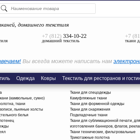
ПОДСКАЗКИ
ТОВАРЫ
каней, домашнего текстиля
+7 (812)
334-10-22
+7 (81
Просмотреть Все
тиля
домашний текстиль
ткани д
КАТЕГОРИИ
вечаем!
Вы всегда можете написать нам
электрон
тиль
Одежда
Ковры
Текстиль для ресторанов и гости
а
Ткани для спецодежды
ани (камвольные, сукно)
Камуфляжные ткани
олотна, ткани
Ткани для форменной одежды
вописи, льняные холсты
Ткани для снаряжения
стельного белья
Подкладочные ткани
олотенец
Ткани для сублимационной печати, дл
дежды
изготовления баннеров, флагов, рекл
еял
Ткани технические, фильтровальные
Трикотажные полотна