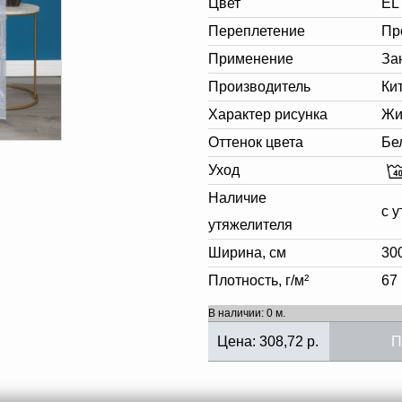
Цвет
EL
Переплетение
Пр
Применение
За
Производитель
Ки
Характер рисунка
Жи
Оттенок цвета
Бе
Уход
Наличие
с 
утяжелителя
Ширина, см
30
Плотность, г/м²
67
В наличии: 0 м.
Цена:
308,72
р.
П