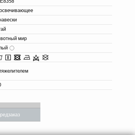
 E8358
освечивающее
навески
тай
вотный мир
лый
утяжелителем
0
редзаказ