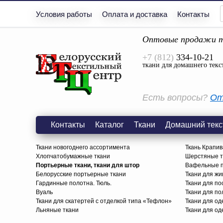
Условия работы
Оплата и доставка
Контакты
Оптовые продажи т
+7 (812)
334-10-21
ткани для домашнего текс
Есть вопросы?
От
Контакты
Каталог
Ткани
Домашний текс
Ткани новогоднего ассортимента
Ткань Крапив
Хлопчатобумажные ткани
Шерстяные тк
Портьерные ткани, ткани для штор
Вафельные п
Белорусские портьерные ткани
Ткани для жи
Гардинные полотна. Тюль.
Ткани для по
Вуаль
Ткани для п
Ткани для скатертей с отделкой типа «Тефлон»
Ткани для о
Льняные ткани
Ткани для од