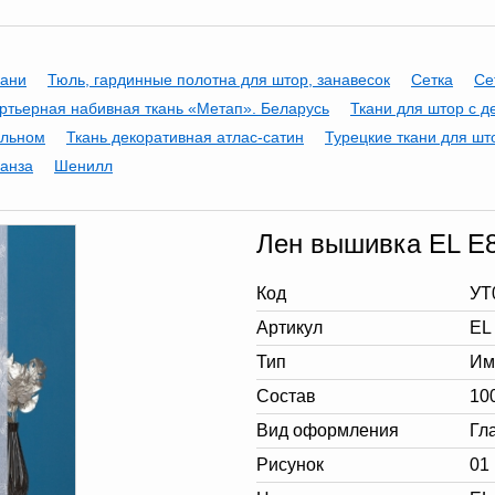
кани
Тюль, гардинные полотна для штор, занавесок
Сетка
Се
ртьерная набивная ткань «Метап». Беларусь
Ткани для штор с д
 льном
Ткань декоративная атлас-сатин
Турецкие ткани для шт
анза
Шенилл
Лен вышивка EL E8
Код
УТ
Артикул
EL
Тип
Им
Состав
10
Вид оформления
Гл
Рисунок
01