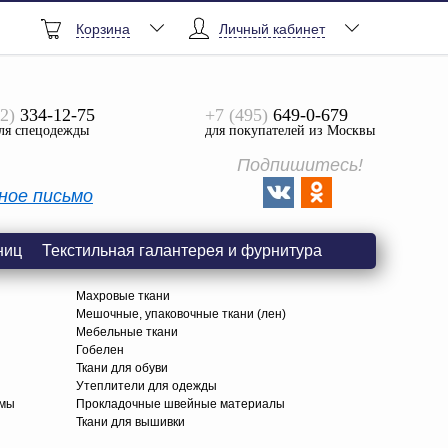
Корзина
Личный кабинет
2)
334-12-75
+7 (495)
649-0-679
ля спецодежды
для покупателей из Москвы
Подпишитесь!
ное письмо
ниц
Текстильная галантерея и фурнитура
Махровые ткани
Мешочные, упаковочные ткани (лен)
Мебельные ткани
Гобелен
Ткани для обуви
я
Утеплители для одежды
амы
Прокладочные швейные материалы
Ткани для вышивки