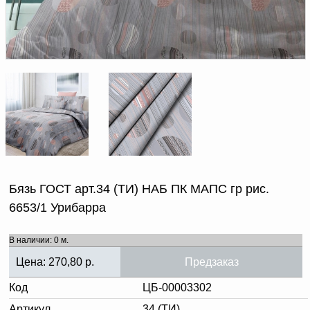
Доверенность на
получение груза
Документы по работе с
персональными данными
Письмо руководителю
Вопросы и ответы
Добавить
Новости | Статьи
в
корзину
Бязь ГОСТ арт.34 (ТИ) НАБ ПК МАПС гр рис.
6653/1 Урибарра
В наличии: 0 м.
Цена:
270,80
р.
Предзаказ
Код
ЦБ-00003302
Артикул
34 (ТИ)