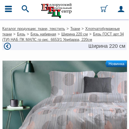
ГЛАВНОЕ МЕНЮ
Контакты
Каталог продукции: ткани, текстиль
>
Ткани
>
Хлопчатобумажные
Каталог
ткани
>
Бязь
>
Бязь набивная
>
Ширина 220 см
>
Бязь ГОСТ арт.34
Ткани
(ТИ) НАБ ПК МАПС гр рис. 6653/1 Урибарра, 220см
Домашний текстиль
Ширина 220 см
Одежда
Ковры
Текстиль для ресторанов и
Новинка
гостиниц
Текстильная галантерея и
фурнитура
Условия работы
Оплата и доставка
Как оформить заказ
Вакансии
Как нас найти
Написать нам