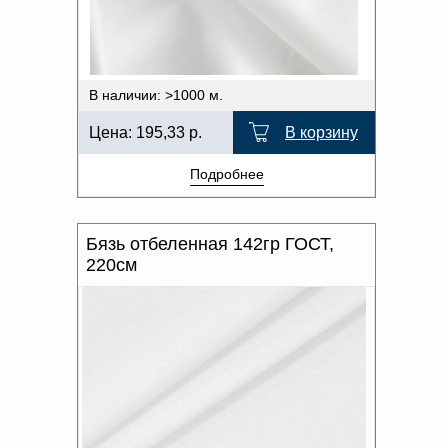
Доверенность на
ХАРАКТЕР РИСУНКА
получение груза
Документы по работе с
персональными данными
ОТТЕНОК ЦВЕТА
Письмо руководителю
В наличии: >1000 м.
Вопросы и ответы
Добавить
Новости | Статьи
Цена:
195,33
р.
В корзину
в
Подробнее
корзину
Бязь отбеленная 142гр ГОСТ,
220см