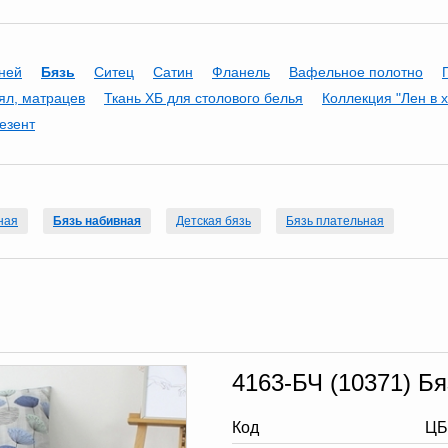
аней
Бязь
Ситец
Сатин
Фланель
Вафельное полотно
ял, матрацев
Ткань ХБ для столового белья
Коллекция "Лен в 
езент
ная
Бязь набивная
Детская бязь
Бязь плательная
4163-БЧ (10371) Бя
Код
ЦБ