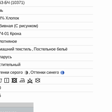
63-БЧ (10371)
зь
0% Хлопок
бивная (С рисунком)
74-01 Крона
лотняное
машний текстиль
,
Постельное бельё
ларусь
стительный
тенки серого
,
Оттенки синего
0
5