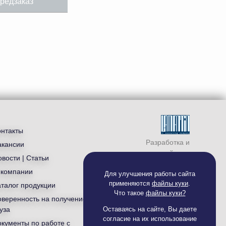
редзаказ
онтакты
Разработка и
акансии
продвижение сайта —
вости | Статьи
студия «
Ламантин
»
 компании
Для улучшения работы сайта
применяются
файлы куки
.
аталог продукции
Что такое
файлы куки?
оверенность на получение
уза
Оставаясь на сайте, Вы даете
согласие на их использование
окументы по работе с