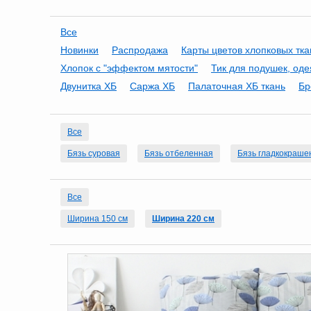
Все
Новинки
Распродажа
Карты цветов хлопковых тк
Хлопок с "эффектом мятости"
Тик для подушек, оде
Двунитка ХБ
Саржа ХБ
Палаточная ХБ ткань
Бр
Все
Бязь суровая
Бязь отбеленная
Бязь гладкокраше
Все
Ширина 150 см
Ширина 220 см