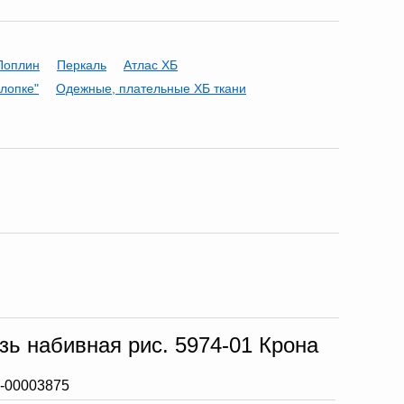
Поплин
Перкаль
Атлас ХБ
хлопке"
Одежные, плательные ХБ ткани
зь набивная рис. 5974-01 Крона
-00003875