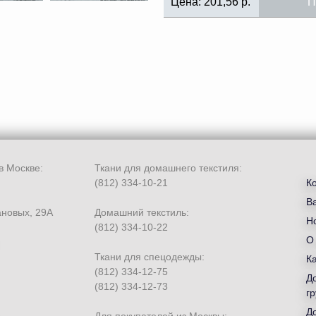
Цена:
201,56
р.
П
в Москве:
Ткани для домашнего текстиля:
(812) 334-10-21
К
В
ановых, 29А
Домашний текстиль:
Но
(812) 334-10-22
О
Ткани для спецодежды:
К
(812) 334-12-75
Д
(812) 334-12-73
гр
Д
Для покупателей из Москвы: