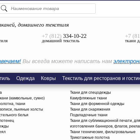
ПОДСКАЗКИ
ТОВАРЫ
каней, домашнего текстиля
+7 (812)
334-10-22
+7 (81
Просмотреть Все
тиля
домашний текстиль
ткани д
КАТЕГОРИИ
вечаем!
Вы всегда можете написать нам
электрон
тиль
Одежда
Ковры
Текстиль для ресторанов и гости
а
Ткани для спецодежды
ани (камвольные, сукно)
Камуфляжные ткани
олотна, ткани
Ткани для форменной одежды
вописи, льняные холсты
Ткани для снаряжения
стельного белья
Подкладочные ткани
олотенец
Ткани для сублимационной печати, дл
дежды
изготовления баннеров, флагов, рекл
еял
Ткани технические, фильтровальные
Трикотажные полотна