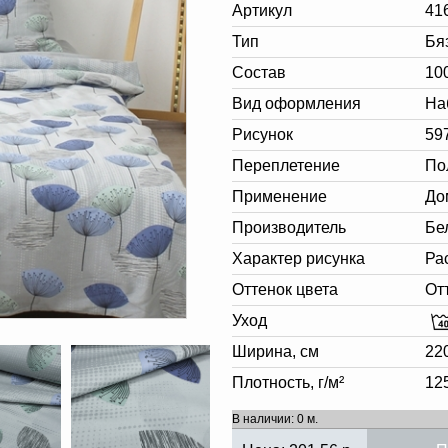
Артикул
41
Тип
Бя
Состав
10
Вид оформления
На
Рисунок
59
Переплетение
По
Применение
До
Производитель
Бе
Характер рисунка
Ра
Оттенок цвета
От
Уход
Ширина, см
22
Плотность, г/м²
12
В наличии: 0 м.