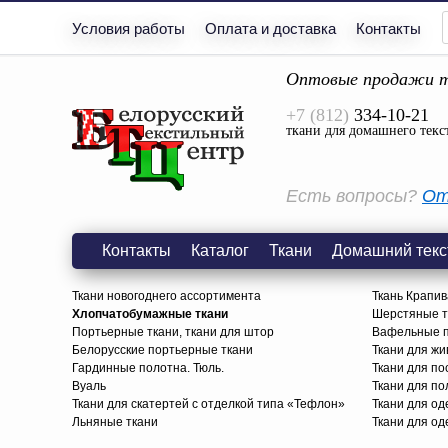
Условия работы
Оплата и доставка
Контакты
Оптовые продажи т
+7 (812)
334-10-21
ткани для домашнего текс
Есть вопросы?
От
Контакты
Каталог
Ткани
Домашний текс
Ткани новогоднего ассортимента
Ткань Крапив
Хлопчатобумажные ткани
Шерстяные тк
Портьерные ткани, ткани для штор
Вафельные п
Белорусские портьерные ткани
Ткани для жи
Гардинные полотна. Тюль.
Ткани для по
Вуаль
Ткани для п
Ткани для скатертей с отделкой типа «Тефлон»
Ткани для о
Льняные ткани
Ткани для од