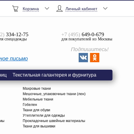
Корзина
Личный кабинет
2)
334-12-75
+7 (495)
649-0-679
ля спецодежды
для покупателей из Москвы
Подпишитесь!
ное письмо
ниц
Текстильная галантерея и фурнитура
Махровые ткани
Мешочные, упаковочные ткани (лен)
Мебельные ткани
Гобелен
Ткани для обуви
я
Утеплители для одежды
амы
Прокладочные швейные материалы
Ткани для вышивки