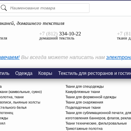
ПОДСКАЗКИ
ТОВАРЫ
каней, домашнего текстиля
+7 (812)
334-10-22
+7 (81
Просмотреть Все
тиля
домашний текстиль
ткани д
КАТЕГОРИИ
вечаем!
Вы всегда можете написать нам
электрон
тиль
Одежда
Ковры
Текстиль для ресторанов и гости
а
Ткани для спецодежды
ани (камвольные, сукно)
Камуфляжные ткани
олотна, ткани
Ткани для форменной одежды
вописи, льняные холсты
Ткани для снаряжения
стельного белья
Подкладочные ткани
олотенец
Ткани для сублимационной печати, дл
дежды
изготовления баннеров, флагов, рекл
еял
Ткани технические, фильтровальные
Трикотажные полотна