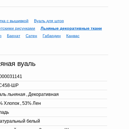
тка с вышивкой
Вуаль для штор
етскими рисунками
Льняные декоративные ткани
р
Бархат
Сатен
Габардин
Канвас
яная вуаль
000031141
С458-ШР
аль льняная
,
Декоративная
% Хлопок
,
53% Лен
гладь
натуральный белый