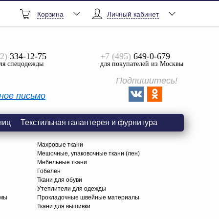
Корзина
Личный кабинет
2)
334-12-75
+7 (495)
649-0-679
ля спецодежды
для покупателей из Москвы
Подпишитесь!
ное письмо
ниц
Текстильная галантерея и фурнитура
Махровые ткани
Мешочные, упаковочные ткани (лен)
Мебельные ткани
Гобелен
Ткани для обуви
я
Утеплители для одежды
амы
Прокладочные швейные материалы
Ткани для вышивки