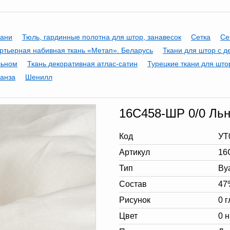
кани
Тюль, гардинные полотна для штор, занавесок
Сетка
Се
ртьерная набивная ткань «Метап». Беларусь
Ткани для штор с д
льном
Ткань декоративная атлас-сатин
Турецкие ткани для што
анза
Шенилл
16С458-ШР 0/0 Льн
Код
УТ
Артикул
16
Тип
Ву
Состав
47
Рисунок
0 
Цвет
0 