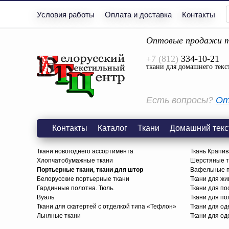
Условия работы
Оплата и доставка
Контакты
Оптовые продажи т
+7 (812)
334-10-21
ткани для домашнего текс
Есть вопросы?
От
Контакты
Каталог
Ткани
Домашний текс
Ткани новогоднего ассортимента
Ткань Крапив
Хлопчатобумажные ткани
Шерстяные тк
Портьерные ткани, ткани для штор
Вафельные п
Белорусские портьерные ткани
Ткани для жи
Гардинные полотна. Тюль.
Ткани для по
Вуаль
Ткани для п
Ткани для скатертей с отделкой типа «Тефлон»
Ткани для о
Льняные ткани
Ткани для од