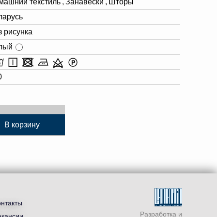
машний текстиль
,
Занавески
,
Шторы
ларусь
з рисунка
лый
0
В корзину
онтакты
Разработка и
акансии