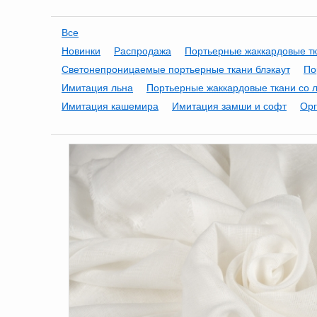
Все
Новинки
Распродажа
Портьерные жаккардовые т
Светонепроницаемые портьерные ткани блэкаут
По
Имитация льна
Портьерные жаккардовые ткани со 
Имитация кашемира
Имитация замши и софт
Орг