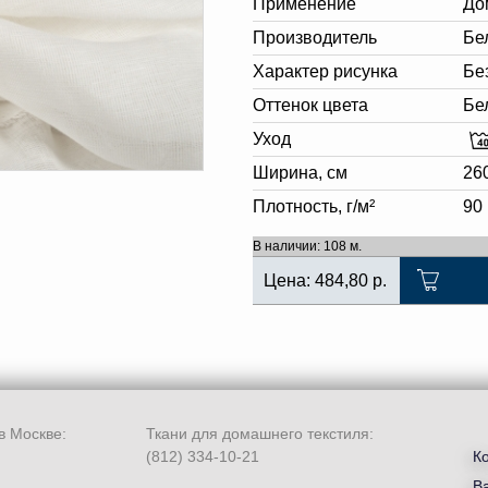
Применение
До
Производитель
Бе
Характер рисунка
Бе
Оттенок цвета
Бе
Уход
Ширина, см
26
Плотность, г/м²
90
В наличии: 108 м.
Цена:
484,80
р.
в Москве:
Ткани для домашнего текстиля:
(812) 334-10-21
К
В