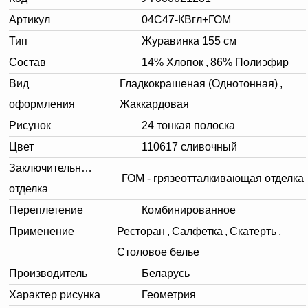
Артикул
04С47-КВгл+ГОМ
Тип
Журавинка 155 см
Состав
14% Хлопок
,
86% Полиэфир
Вид
Гладкокрашеная (Однотонная)
,
оформления
Жаккардовая
Рисунок
24 тонкая полоска
Цвет
110617 сливочный
Заключительная
ГОМ - грязеотталкивающая отделка
отделка
Переплетение
Комбинированное
Применение
Ресторан
,
Салфетка
,
Скатерть
,
Столовое белье
Производитель
Беларусь
Характер рисунка
Геометрия