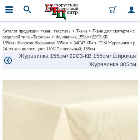
ГЛАВНОЕ МЕНЮ
Контакты
Каталог продукции: ткани, текстиль
>
Ткани
>
Ткани для скатертей с
Каталог
отделкой типа «Тефлон»
>
Журавинка 155см+22С3-КВ
Ткани
155см+Широкая Журавинка 305см
>
04С47-КВгл+ГОМ Журавинка т.р.
Домашний текстиль
24 тонкая полоса цвет 110617 сливочный, 155см
Одежда
Журавинка 155см+22С3-КВ 155см+Широкая
Ковры
Журавинка 305см
Текстиль для ресторанов и
гостиниц
Текстильная галантерея и
фурнитура
Условия работы
Оплата и доставка
Как оформить заказ
Вакансии
Как нас найти
Написать нам