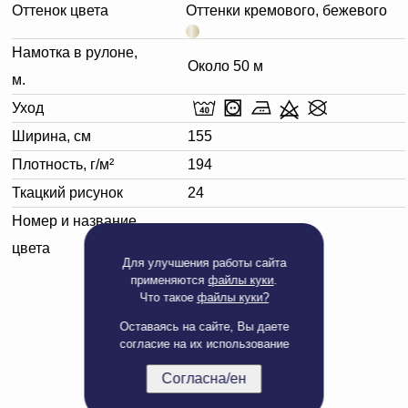
Оттенок цвета
Оттенки кремового, бежевого
Намотка в рулоне,
Около 50 м
м.
Уход
Ширина, см
155
Плотность, г/м²
194
Ткацкий рисунок
24
Номер и название
110617 сливочный
цвета
Для улучшения работы сайта
применяются
файлы куки
.
Что такое
файлы куки?
Оставаясь на сайте, Вы даете
согласие на их использование
Согласна/ен
Полная версия сайта