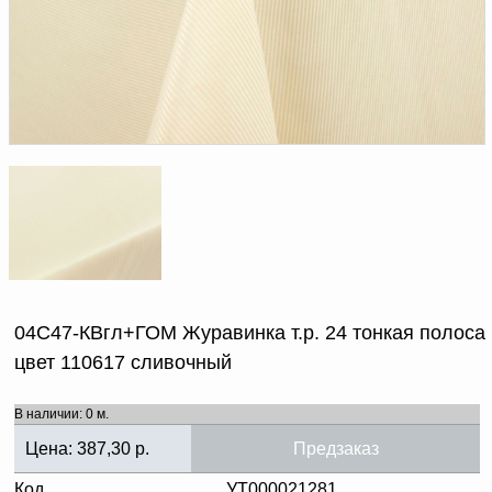
Доверенность на
получение груза
Документы по работе с
персональными данными
Письмо руководителю
Вопросы и ответы
Добавить
Новости | Статьи
в
корзину
04С47-КВгл+ГОМ Журавинка т.р. 24 тонкая полоса
цвет 110617 сливочный
В наличии: 0 м.
Цена:
387,30
р.
Предзаказ
Код
УТ000021281