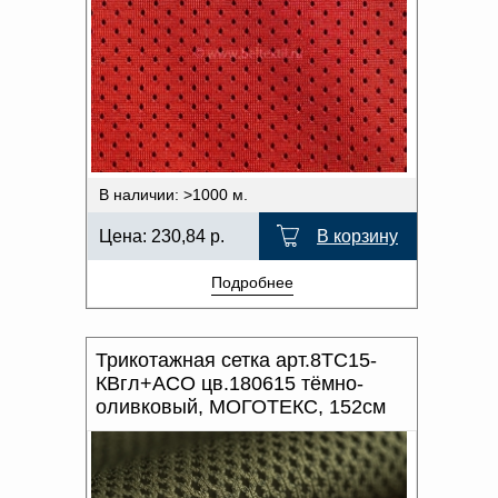
В наличии: >1000 м.
Цена:
230,84
р.
В корзину
Подробнее
Трикотажная сетка арт.8ТС15-
КВгл+АСО цв.180615 тёмно-
оливковый, МОГОТЕКС, 152см