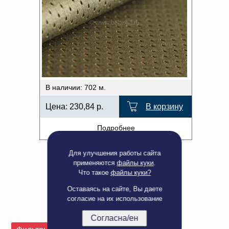
В наличии: 702 м.
Цена:
230,84
р.
В корзину
Подробнее
Для улучшения работы сайта
применяются
файлы куки
.
Что такое
файлы куки?
Оставаясь на сайте, Вы даете
согласие на их использование
Согласна/ен
Полная версия сайта