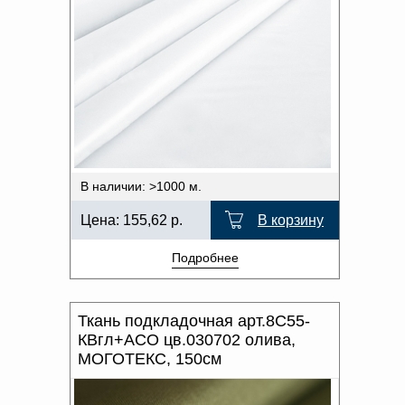
ОТДЕЛКА
Доверенность на
получение груза
ПРИМЕНЕНИЕ
Документы по работе с
персональными данными
Письмо руководителю
ПРОИЗВОДИТЕЛЬ
Вопросы и ответы
Добавить
Новости | Статьи
ХАРАКТЕР РИСУНКА
в
ОТТЕНОК ЦВЕТА
корзину
В наличии: >1000 м.
Цена:
155,62
р.
В корзину
Подробнее
Ткань подкладочная арт.8С55-
КВгл+АСО цв.030702 олива,
МОГОТЕКС, 150см