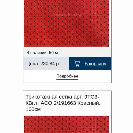
В наличии: 50 м.
Цена:
230,84
р.
В корзину
Подробнее
Трикотажная сетка арт. 9ТС3-
КВгл+АСО 2/191663 Красный,
160см