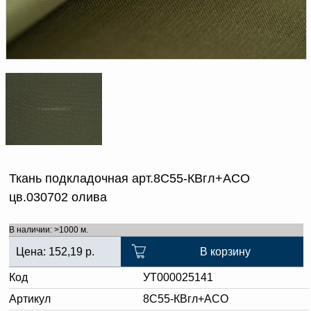
Доверенность на
получение груза
Документы по работе с
персональными данными
Письмо руководителю
Вопросы и ответы
Добавить
Новости | Статьи
в
корзину
Ткань подкладочная арт.8С55-КВгл+АСО
цв.030702 олива
В наличии: >1000 м.
Цена:
152,19
р.
В корзину
Код
УТ000025141
Артикул
8С55-КВгл+АСО