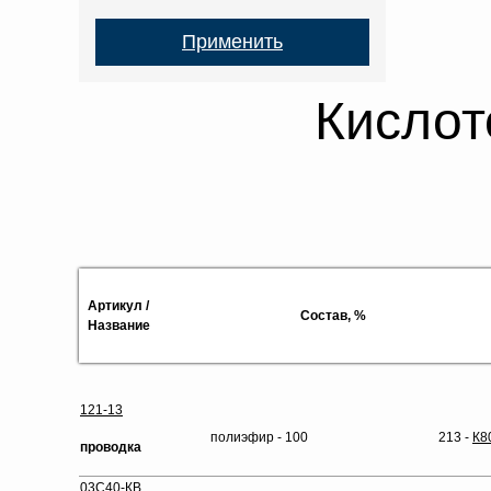
Кислот
Артикул /
Состав, %
Название
121-13
полиэфир - 100
213 -
К8
проводка
03С40-КВ