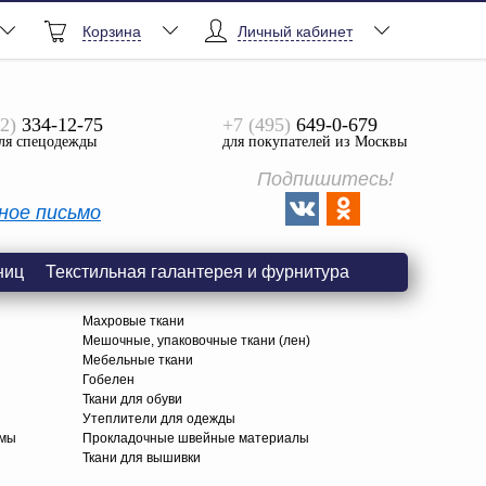
Корзина
Личный кабинет
2)
334-12-75
+7 (495)
649-0-679
ля спецодежды
для покупателей из Москвы
Подпишитесь!
ное письмо
ниц
Текстильная галантерея и фурнитура
Махровые ткани
Мешочные, упаковочные ткани (лен)
Мебельные ткани
Гобелен
Ткани для обуви
я
Утеплители для одежды
амы
Прокладочные швейные материалы
Ткани для вышивки