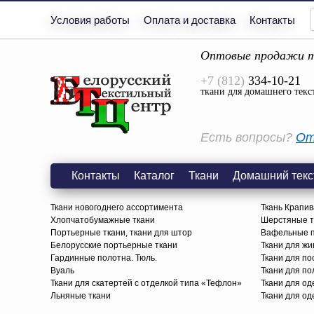
Условия работы
Оплата и доставка
Контакты
Оптовые продажи т
+7 (812)
334-10-21
ткани для домашнего текс
Есть вопросы?
От
Контакты
Каталог
Ткани
Домашний текс
Ткани новогоднего ассортимента
Ткань Крапив
Хлопчатобумажные ткани
Шерстяные тк
Портьерные ткани, ткани для штор
Вафельные п
Белорусские портьерные ткани
Ткани для жи
Гардинные полотна. Тюль.
Ткани для по
Вуаль
Ткани для п
Ткани для скатертей с отделкой типа «Тефлон»
Ткани для о
Льняные ткани
Ткани для од