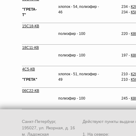
хлопок - 54, полиэфир -
234 -
К2
"ГРЕТА-
46
234 -
К5
Т"
15С18-КВ
полиэфир - 100
220 -
К8
18С11-КВ
полиэфир - 100
197 -
К8
4С5-КВ
хлопок - 51, полиэфир -
210 -
К2
"ГРЕТА"
49
210 -
К5
06С22-КВ
полиэфир - 100
245 -
К8
Санкт-Петербург,
Действуют пункты выдачи 
195027, ул. Якорная, д. 16
м. Ладожская
1. На севере: