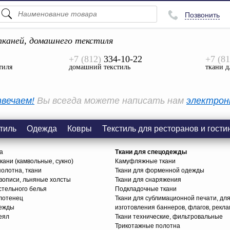
Позвонить
ПОДСКАЗКИ
ТОВАРЫ
каней, домашнего текстиля
+7 (812)
334-10-22
+7 (81
Просмотреть Все
тиля
домашний текстиль
ткани д
КАТЕГОРИИ
вечаем!
Вы всегда можете написать нам
электрон
тиль
Одежда
Ковры
Текстиль для ресторанов и гости
а
Ткани для спецодежды
ани (камвольные, сукно)
Камуфляжные ткани
олотна, ткани
Ткани для форменной одежды
вописи, льняные холсты
Ткани для снаряжения
стельного белья
Подкладочные ткани
олотенец
Ткани для сублимационной печати, дл
дежды
изготовления баннеров, флагов, рекл
еял
Ткани технические, фильтровальные
Трикотажные полотна