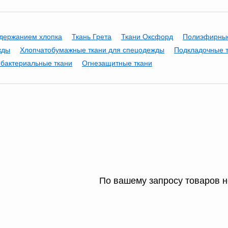
одержанием хлопка
Ткань Грета
Ткани Оксфорд
Полиэфирные
жды
Хлопчатобумажные ткани для спецодежды
Подкладочные 
ибактериальные ткани
Огнезащитные ткани
По вашему запросу товаров 