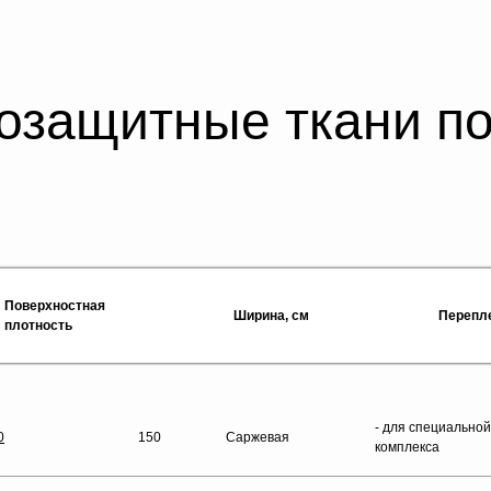
озащитные ткани по
Поверхностная
Ширина, см
Перепл
плотность
- для специально
0
150
Саржевая
комплекса