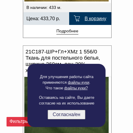
В наличии: 433 м.
Цена:
433,70
р.
В корзину
Подробнее
21С187-ШР+Гл+ХМz 1 556/0
Ткань для постельного белья,
ширина 260см, лен-30%
хлопок-70%
Для улучшения работы сайта
применяются
файлы куки
.
Что такое
файлы куки?
Оставаясь на сайте, Вы даете
согласие на их использование
Согласна/ен
Фильтры