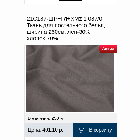
21С187-ШР+Гл+ХМz 1 087/0
Ткань для постельного белья,
ширина 260см, лен-30%
хлопок-70%
Акция
В наличии: 250 м.
Цена:
401,10
р.
В корзину