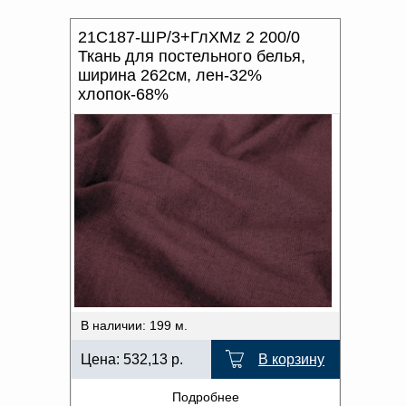
21С187-ШР/3+ГлХМz 2 200/0
Ткань для постельного белья,
ширина 262см, лен-32%
хлопок-68%
В наличии: 199 м.
Цена:
532,13
р.
В корзину
Подробнее