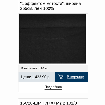
"с эффектом мятости", ширина
255см, лен-100%
В наличии: 514 м.
Цена:
1 423,90
р.
В корзину
Подробнее
15С28-ШР+Гл+Х+Мz 2 101/0