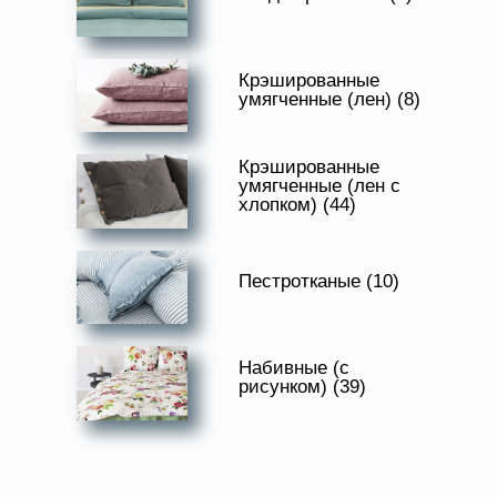
ПРОИЗВОДИТЕЛЬ
Доверенность на
получение груза
ХАРАКТЕР РИСУНКА
Документы по работе с
персональными данными
Крэшированные
Письмо руководителю
умягченные (лен) (8)
ОТТЕНОК ЦВЕТА
Вопросы и ответы
Добавить
Новости | Статьи
Крэшированные
в
умягченные (лен с
корзину
хлопком) (44)
Пестротканые (10)
Набивные (с
рисунком) (39)