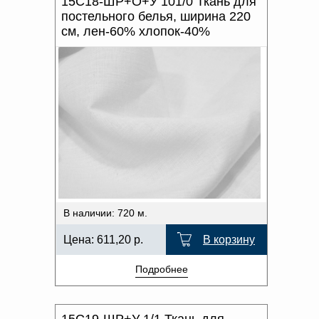
15С18-ШР+О+У 101/0 Ткань для
постельного белья, ширина 220
см, лен-60% хлопок-40%
В наличии: 720 м.
Цена:
611,20
р.
В корзину
Подробнее
15С19-ШР+У 1/1 Ткань для