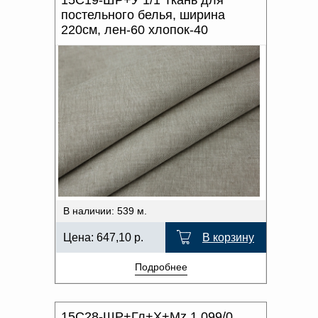
постельного белья, ширина
220см, лен-60 хлопок-40
В наличии: 539 м.
Цена:
647,10
р.
В корзину
Подробнее
15С28-ШР+Гл+Х+Мz 1 099/0