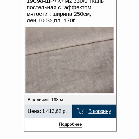
19С98-ШР+Х+Мz 330/0 Ткань
постельная с "эффектом
мятости", ширина 250см,
лен-100%,пл. 170г
В наличии: 168 м.
Цена:
1 413,62
р.
В корзину
Подробнее