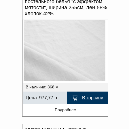
постельного белья "с эффектом
мятости", ширина 255см, лен-58%
хлопок-42%
В наличии: 368 м.
Цена:
977,77
р.
В корзину
Подробнее