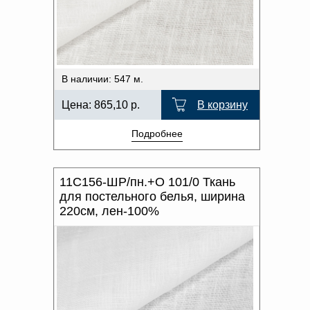
В наличии: 547 м.
Цена:
865,10
р.
В корзину
Подробнее
11С156-ШР/пн.+О 101/0 Ткань
для постельного белья, ширина
220см, лен-100%