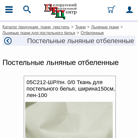
ГЛАВНОЕ МЕНЮ
Фильтры
Очистить фильтры
Контакты
Каталог продукции: ткани, текстиль
>
Ткани
>
Льняные ткани
>
Цена, руб
Каталог
Льняные ткани для постельного белья
>
Отбеленные
Ткани
Постельные льняные отбеленные
от
до
Домашний текстиль
Одежда
ТИП
Ковры
Постельные льняные отбеленные
Текстиль для ресторанов и
гостиниц
СОСТАВ
Текстильная галантерея и
фурнитура
05С212-ШР/пн. 0/0 Ткань для
ПЛОТНОСТЬ, Г/М²
постельного белья, ширина150см,
лен-100
Условия работы
ШИРИНА, СМ
Оплата и доставка
ВИД ОФОРМЛЕНИЯ
Как оформить заказ
ЗАКЛЮЧИТЕЛЬНАЯ
Вакансии
ОТДЕЛКА
Как нас найти
Написать нам