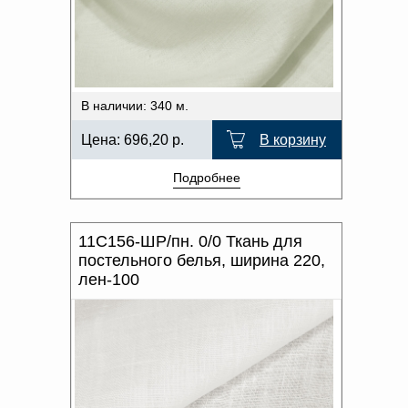
ПРОИЗВОДИТЕЛЬ
Доверенность на
получение груза
ХАРАКТЕР РИСУНКА
Документы по работе с
персональными данными
Письмо руководителю
ОТТЕНОК ЦВЕТА
Вопросы и ответы
В наличии: 340 м.
Добавить
Новости | Статьи
в
Цена:
696,20
р.
В корзину
корзину
Подробнее
11С156-ШР/пн. 0/0 Ткань для
постельного белья, ширина 220,
лен-100