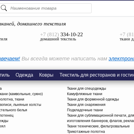
ПОДСКАЗКИ
ТОВАРЫ
каней, домашнего текстиля
+7 (812)
334-10-22
+7 (81
Просмотреть Все
тиля
домашний текстиль
ткани д
КАТЕГОРИИ
вечаем!
Вы всегда можете написать нам
электрон
тиль
Одежда
Ковры
Текстиль для ресторанов и гости
а
Ткани для спецодежды
ани (камвольные, сукно)
Камуфляжные ткани
олотна, ткани
Ткани для форменной одежды
вописи, льняные холсты
Ткани для снаряжения
стельного белья
Подкладочные ткани
олотенец
Ткани для сублимационной печати, дл
дежды
изготовления баннеров, флагов, рекл
еял
Ткани технические, фильтровальные
Трикотажные полотна