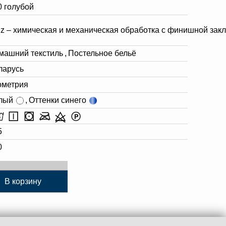
0 голубой
z – химическая и механическая обработка с финишной зак
машний текстиль
,
Постельное бельё
ларусь
ометрия
лый
,
Оттенки синего
5
0
В корзину