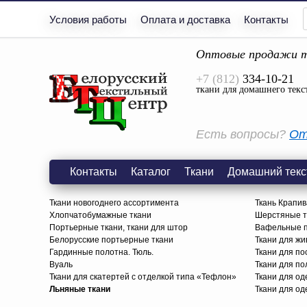
Условия работы
Оплата и доставка
Контакты
Оптовые продажи т
+7 (812)
334-10-21
ткани для домашнего текс
Есть вопросы?
От
Контакты
Каталог
Ткани
Домашний текс
Ткани новогоднего ассортимента
Ткань Крапив
Хлопчатобумажные ткани
Шерстяные тк
Портьерные ткани, ткани для штор
Вафельные п
Белорусские портьерные ткани
Ткани для жи
Гардинные полотна. Тюль.
Ткани для по
Вуаль
Ткани для п
Ткани для скатертей с отделкой типа «Тефлон»
Ткани для о
Льняные ткани
Ткани для од