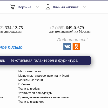
Корзина
Личный кабинет
2)
334-12-75
+7 (495)
649-0-679
ля спецодежды
для покупателей из Москвы
Подпишитесь!
ное письмо
ниц
Текстильная галантерея и фурнитура
Махровые ткани
Мешочные, упаковочные ткани (лен)
Мебельные ткани
Гобелен
Ткани для обуви
я
Утеплители для одежды
амы
Прокладочные швейные материалы
Ткани для вышивки