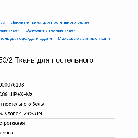
иси
Льняные ткани для постельного белья
ные ткани
Одежные льняные ткани
тель для одежды и одеял
Махровые льняные ткани
/2 Ткань для постельного
000076198
С89-ШР+Х+Мz
я постельного белья
% Хлопок
,
29% Лен
стротканая
полоса