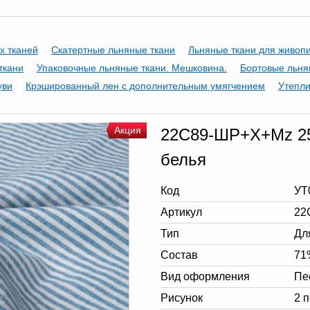
х тканей
Скатертные льняные ткани
Льняные ткани для живоп
ткани
Упаковочные льняные ткани. Мешковина.
Бортовые льня
уви
Крэшированный лен с дополнительным умягчением
Утепли
Акция
22С89-ШР+Х+Мz 250
белья
Код
УТ
Артикул
22
Тип
Дл
Состав
71
Вид оформления
Пе
Рисунок
2 