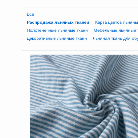
Все
Распродажа льняных тканей
Карта цветов льняны
Полотенечные льняные ткани
Мебельные льняные 
Декоративные льняные ткани
Льняная ткань для об