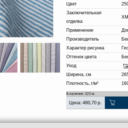
Цвет
25
Заключительная
XM
отделка
Применение
До
Производитель
Бе
Характер рисунка
Ге
Оттенок цвета
Бе
Уход
Ширина, см
26
Плотность, г/м²
16
В наличии: 323 м.
Цена:
480,70
р.