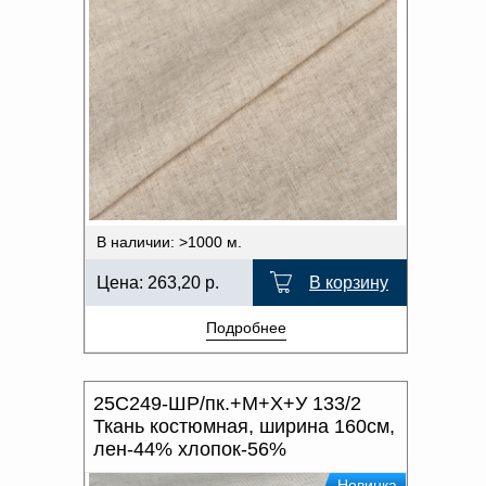
В наличии: >1000 м.
Цена:
263,20
р.
В корзину
Подробнее
25С249-ШР/пк.+М+Х+У 133/2
Ткань костюмная, ширина 160см,
лен-44% хлопок-56%
Новинка