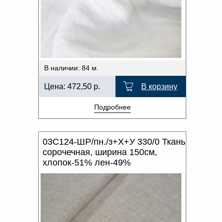
ПРОИЗВОДИТЕЛЬ
Доверенность на
получение груза
ХАРАКТЕР РИСУНКА
Документы по работе с
персональными данными
Письмо руководителю
ОТТЕНОК ЦВЕТА
Вопросы и ответы
Добавить
Новости | Статьи
В наличии: 84 м.
в
Цена:
472,50
р.
В корзину
корзину
Подробнее
03С124-ШР/пн./з+Х+У 330/0 Ткань
сорочечная, ширина 150см,
хлопок-51% лен-49%