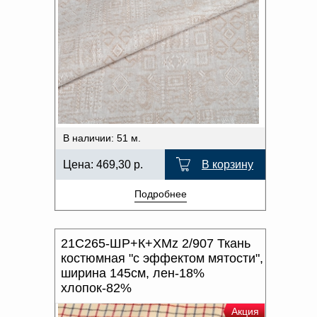
В наличии: 51 м.
Цена:
469,30
р.
В корзину
Подробнее
21С265-ШР+К+ХМz 2/907 Ткань
костюмная "с эффектом мятости",
ширина 145см, лен-18%
хлопок-82%
Акция