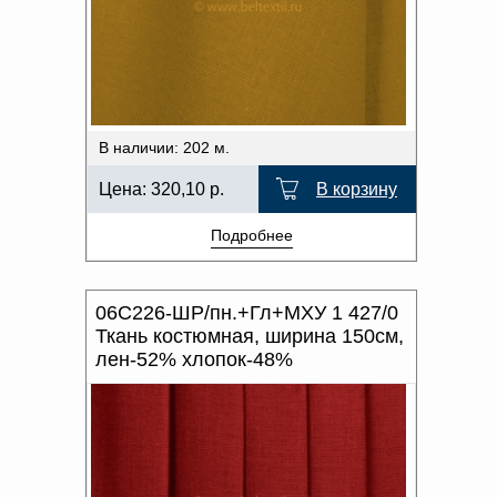
В наличии: 202 м.
Цена:
320,10
р.
В корзину
Подробнее
06С226-ШР/пн.+Гл+МХУ 1 427/0
Ткань костюмная, ширина 150см,
лен-52% хлопок-48%