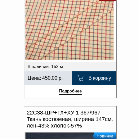
В наличии: 152 м.
Цена:
450,00
р.
В корзину
Подробнее
22С38-ШР+Гл+ХУ 1 367/967
Ткань костюмная, ширина 147см,
лен-43% хлопок-57%
Новинка