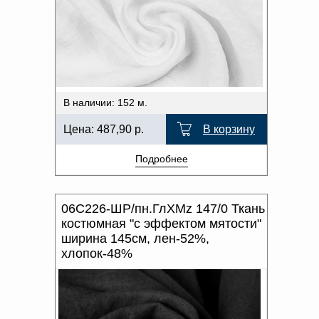
В наличии: 152 м.
Цена:
487,90
р.
В корзину
Подробнее
06С226-ШР/пн.ГлХМz 147/0 Ткань
костюмная "с эффектом мятости"
ширина 145см, лен-52%,
хлопок-48%