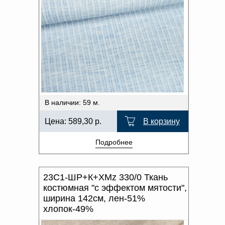
В наличии: 59 м.
Цена:
589,30
р.
В корзину
Подробнее
23С1-ШР+К+ХМz 330/0 Ткань
костюмная "с эффектом мятости",
ширина 142см, лен-51%
хлопок-49%