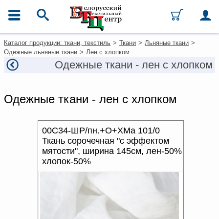
ГЛАВНОЕ МЕНЮ
Фильтры
Очистить фильтры
Контакты
Каталог продукции: ткани, текстиль
>
Ткани
>
Льняные ткани
>
Цена, руб
Каталог
Одежные льняные ткани
>
Лен с хлопком
Ткани
Одежные ткани - лен с хлопком
от
до
Домашний текстиль
Одежда
ТИП
Ковры
Одежные ткани - лен с хлопком
Текстиль для ресторанов и
гостиниц
СОСТАВ
Текстильная галантерея и
фурнитура
00С34-ШР/пн.+О+ХМа 101/0
ПЛОТНОСТЬ, Г/М²
Ткань сорочечная "с эффектом
мятости", ширина 145см, лен-50%
Условия работы
ШИРИНА, СМ
хлопок-50%
Оплата и доставка
ВИД ОФОРМЛЕНИЯ
Как оформить заказ
ЗАКЛЮЧИТЕЛЬНАЯ
Вакансии
ОТДЕЛКА
Как нас найти
Написать нам