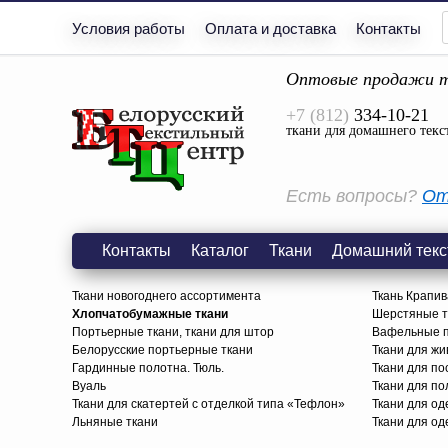
Условия работы
Оплата и доставка
Контакты
Оптовые продажи т
+7 (812)
334-10-21
ткани для домашнего текс
Есть вопросы?
От
Контакты
Каталог
Ткани
Домашний текс
Ткани новогоднего ассортимента
Ткань Крапив
Хлопчатобумажные ткани
Шерстяные тк
Портьерные ткани, ткани для штор
Вафельные п
Белорусские портьерные ткани
Ткани для жи
Гардинные полотна. Тюль.
Ткани для по
Вуаль
Ткани для п
Ткани для скатертей с отделкой типа «Тефлон»
Ткани для о
Льняные ткани
Ткани для од