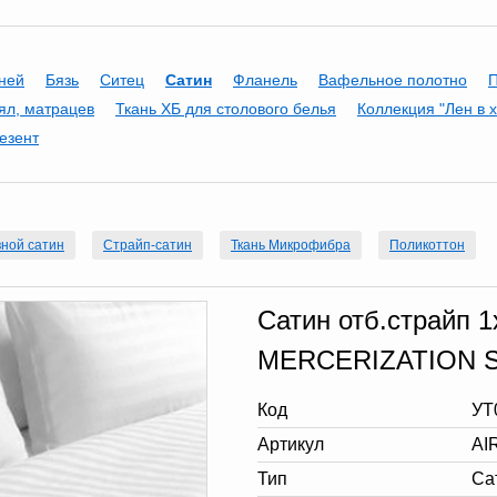
аней
Бязь
Ситец
Сатин
Фланель
Вафельное полотно
ял, матрацев
Ткань ХБ для столового белья
Коллекция "Лен в 
езент
ной сатин
Страйп-сатин
Ткань Микрофибра
Поликоттон
Сатин отб.страйп 1
MERCERIZATION 
Код
УТ
Артикул
AI
Тип
Са