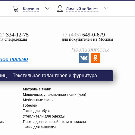
Корзина
Личный кабинет
2)
334-12-75
+7 (495)
649-0-679
ля спецодежды
для покупателей из Москвы
Подпишитесь!
ное письмо
ниц
Текстильная галантерея и фурнитура
Махровые ткани
Мешочные, упаковочные ткани (лен)
Мебельные ткани
Гобелен
Ткани для обуви
я
Утеплители для одежды
амы
Прокладочные швейные материалы
Ткани для вышивки