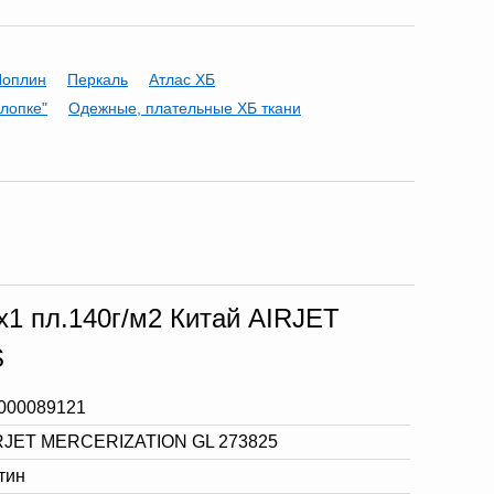
Поплин
Перкаль
Атлас ХБ
хлопке"
Одежные, плательные ХБ ткани
x1 пл.140г/м2 Китай AIRJET
S
000089121
RJET MERCERIZATION GL 273825
тин