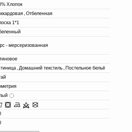
0% Хлопок
ккардовая
,
Отбеленная
лоска 1*1
беленный
рс - мерсеризованная
тиновое
стиница
,
Домашний текстиль
,
Постельное бельё
тай
ометрия
лый
0
0