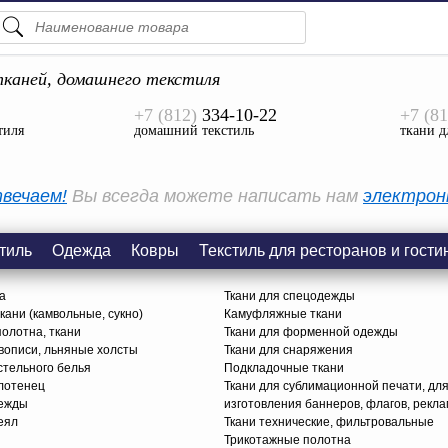
ПОДСКАЗКИ
ТОВАРЫ
каней, домашнего текстиля
+7 (812)
334-10-22
+7 (81
Просмотреть Все
тиля
домашний текстиль
ткани д
КАТЕГОРИИ
вечаем!
Вы всегда можете написать нам
электрон
тиль
Одежда
Ковры
Текстиль для ресторанов и гости
а
Ткани для спецодежды
ани (камвольные, сукно)
Камуфляжные ткани
олотна, ткани
Ткани для форменной одежды
вописи, льняные холсты
Ткани для снаряжения
стельного белья
Подкладочные ткани
олотенец
Ткани для сублимационной печати, дл
дежды
изготовления баннеров, флагов, рекл
еял
Ткани технические, фильтровальные
Трикотажные полотна