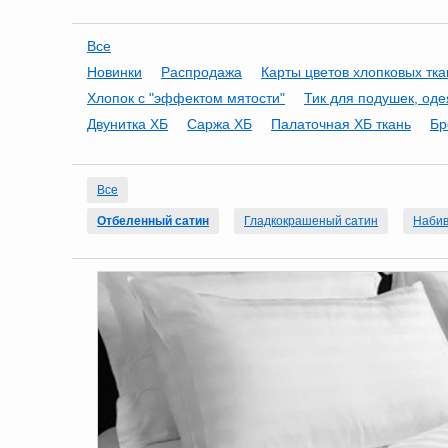
Все
Новинки
Распродажа
Карты цветов хлопковых тк
Хлопок с "эффектом мятости"
Тик для подушек, оде
Двунитка ХБ
Саржа ХБ
Палаточная ХБ ткань
Бр
Все
Отбеленный сатин
Гладкокрашеный сатин
Набив