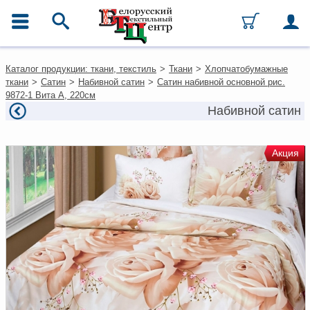
ГЛАВНОЕ МЕНЮ
Контакты
Каталог продукции: ткани, текстиль
>
Ткани
>
Хлопчатобумажные
Каталог
ткани
>
Сатин
>
Набивной сатин
>
Сатин набивной основной рис.
Ткани
9872-1 Вита А, 220см
Домашний текстиль
Набивной сатин
Одежда
Ковры
Текстиль для ресторанов и
Акция
гостиниц
Текстильная галантерея и
фурнитура
Условия работы
Оплата и доставка
Как оформить заказ
Вакансии
Как нас найти
Написать нам