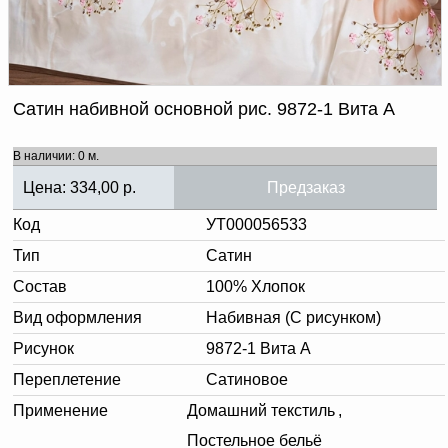
Доверенность на
получение груза
Документы по работе с
персональными данными
Письмо руководителю
Вопросы и ответы
Сатин набивной основной рис. 9872-1 Вита А
Добавить
Новости | Статьи
в
В наличии: 0 м.
корзину
Цена:
334,00
р.
Предзаказ
Код
УТ000056533
Тип
Сатин
Состав
100% Хлопок
Вид оформления
Набивная (С рисунком)
Рисунок
9872-1 Вита А
Переплетение
Сатиновое
Применение
Домашний текстиль
,
Постельное бельё