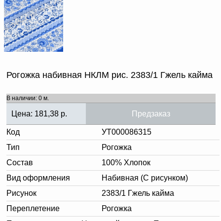
Доверенность на
получение груза
Документы по работе с
персональными данными
Письмо руководителю
Вопросы и ответы
Добавить
Новости | Статьи
в
Рогожка набивная НКЛМ рис. 2383/1 Гжель кайма
корзину
В наличии: 0 м.
Цена:
181,38
р.
Предзаказ
Код
УТ000086315
Тип
Рогожка
Состав
100% Хлопок
Вид оформления
Набивная (С рисунком)
Рисунок
2383/1 Гжель кайма
Переплетение
Рогожка