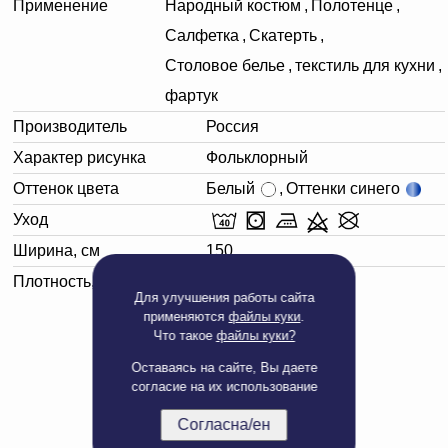
Применение
Народный костюм
,
Полотенце
,
Салфетка
,
Скатерть
,
Столовое белье
,
текстиль для кухни
,
фартук
Производитель
Россия
Характер рисунка
Фольклорный
Оттенок цвета
Белый
,
Оттенки синего
Уход
Ширина, см
150
Плотность, г/м²
170
Для улучшения работы сайта
применяются
файлы куки
.
Что такое
файлы куки?
Оставаясь на сайте, Вы даете
согласие на их использование
Согласна/ен
Полная версия сайта