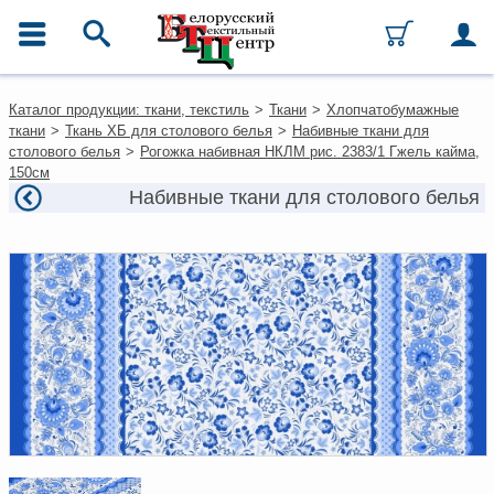
ГЛАВНОЕ МЕНЮ
Контакты
Каталог продукции: ткани, текстиль
>
Ткани
>
Хлопчатобумажные
Каталог
ткани
>
Ткань ХБ для столового белья
>
Набивные ткани для
Ткани
столового белья
>
Рогожка набивная НКЛМ рис. 2383/1 Гжель кайма,
Домашний текстиль
150см
Одежда
Набивные ткани для столового белья
Ковры
Текстиль для ресторанов и
гостиниц
Текстильная галантерея и
фурнитура
Условия работы
Оплата и доставка
Как оформить заказ
Вакансии
Как нас найти
Написать нам