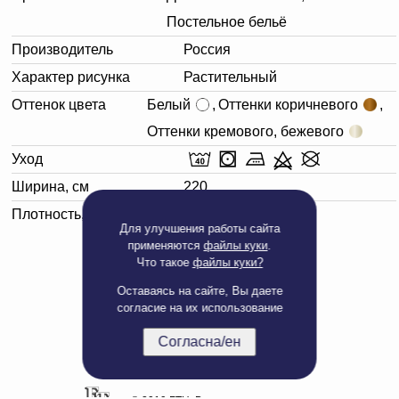
Постельное бельё
Производитель
Россия
Характер рисунка
Растительный
Оттенок цвета
Белый
,
Оттенки коричневого
,
Оттенки кремового, бежевого
Уход
Ширина, см
220
Плотность, г/м²
110
Для улучшения работы сайта
применяются
файлы куки
.
Что такое
файлы куки?
Оставаясь на сайте, Вы даете
согласие на их использование
Согласна/ен
Полная версия сайта