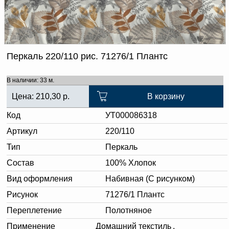
Доверенность на
получение груза
Документы по работе с
персональными данными
Письмо руководителю
Вопросы и ответы
Перкаль 220/110 рис. 71276/1 Плантс
Добавить
Новости | Статьи
в
В наличии: 33 м.
корзину
Цена:
210,30
р.
В корзину
Код
УТ000086318
Артикул
220/110
Тип
Перкаль
Состав
100% Хлопок
Вид оформления
Набивная (С рисунком)
Рисунок
71276/1 Плантс
Переплетение
Полотняное
Применение
Домашний текстиль
,