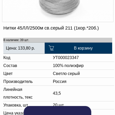
Доверенность на
получение груза
Документы по работе с
персональными данными
Письмо руководителю
Вопросы и ответы
Нитки 45ЛЛ/2500м св.серый 211 (1кор.*20б.)
Добавить
Новости | Статьи
в
В наличии: 39 шт.
корзину
Цена:
133,80
р.
В корзину
Код
УТ000023347
Состав
100% полиэфир
Цвет
Светло серый
Производитель
Россия
Линейная
43,5
плотность, текс
Упаковка, шт.
20 шт.
Цена указана за:
одну бобину