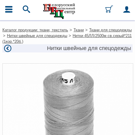
ГЛАВНОЕ МЕНЮ
Контакты
Каталог продукции: ткани, текстиль
>
Ткани
>
Ткани для спецодежды
Каталог
>
Нитки швейные для спецодежды
>
Нитки 45ЛЛ/2500м св.серый*211
Ткани
(1кор.*20б.)
Домашний текстиль
Нитки швейные для спецодежды
Одежда
Ковры
Текстиль для ресторанов и
гостиниц
Текстильная галантерея и
фурнитура
Условия работы
Оплата и доставка
Как оформить заказ
Вакансии
Как нас найти
Написать нам