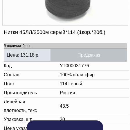
Доверенность на
получение груза
Документы по работе с
персональными данными
Письмо руководителю
Вопросы и ответы
Нитки 45ЛЛ/2500м серый*114 (1кор.*20б.)
Добавить
Новости | Статьи
в
В наличии: 0 шт.
корзину
Цена:
131,18
р.
Предзаказ
Код
УТ000031776
Состав
100% полиэфир
Цвет
114 серый
Производитель
Россия
Линейная
43,5
плотность, текс
Упаковка, шт.
20
Цена указана за:
одну бобину