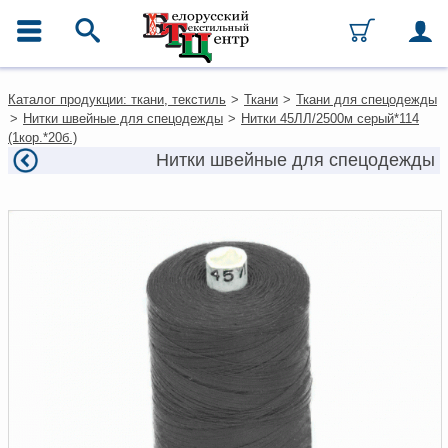
ГЛАВНОЕ МЕНЮ
Контакты
Каталог продукции: ткани, текстиль
>
Ткани
>
Ткани для спецодежды
Каталог
>
Нитки швейные для спецодежды
>
Нитки 45ЛЛ/2500м серый*114
Ткани
(1кор.*20б.)
Домашний текстиль
Нитки швейные для спецодежды
Одежда
Ковры
Текстиль для ресторанов и
гостиниц
Текстильная галантерея и
фурнитура
Условия работы
Оплата и доставка
Как оформить заказ
Вакансии
Как нас найти
Написать нам