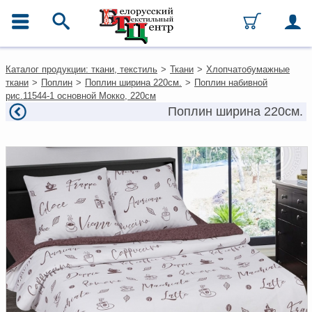
ГЛАВНОЕ МЕНЮ
Контакты
Каталог продукции: ткани, текстиль
>
Ткани
>
Хлопчатобумажные
Каталог
ткани
>
Поплин
>
Поплин ширина 220см.
>
Поплин набивной
Ткани
рис.11544-1 основной Мокко, 220см
Домашний текстиль
Поплин ширина 220см.
Одежда
Ковры
Текстиль для ресторанов и
гостиниц
Текстильная галантерея и
фурнитура
Условия работы
Оплата и доставка
Как оформить заказ
Вакансии
Как нас найти
Написать нам