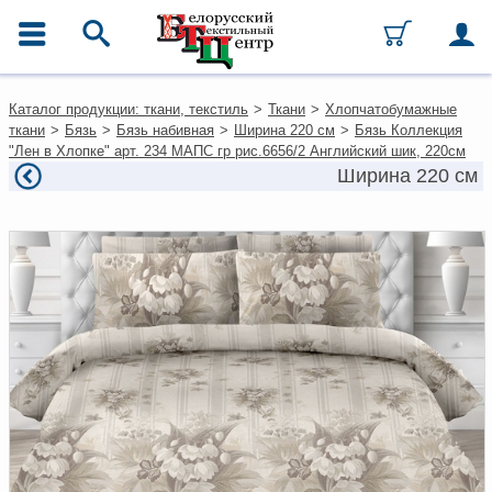
ГЛАВНОЕ МЕНЮ
Контакты
Каталог продукции: ткани, текстиль
>
Ткани
>
Хлопчатобумажные
Каталог
ткани
>
Бязь
>
Бязь набивная
>
Ширина 220 см
>
Бязь Коллекция
Ткани
"Лен в Хлопке" арт. 234 МАПС гр рис.6656/2 Английский шик, 220см
Домашний текстиль
Ширина 220 см
Одежда
Ковры
Текстиль для ресторанов и
гостиниц
Текстильная галантерея и
фурнитура
Условия работы
Оплата и доставка
Как оформить заказ
Вакансии
Как нас найти
Написать нам