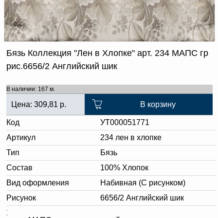
Доверенность на
получение груза
Документы по работе с
персональными данными
Письмо руководителю
Вопросы и ответы
Бязь Коллекция "Лен в Хлопке" арт. 234 МАПС гр
Добавить
Новости | Статьи
рис.6656/2 Английский шик
в
корзину
В наличии: 167 м.
Цена:
309,81
р.
В корзину
Код
УТ000051771
Артикул
234 лен в хлопке
Тип
Бязь
Состав
100% Хлопок
Вид оформления
Набивная (С рисунком)
Рисунок
6656/2 Английский шик
Заключительная