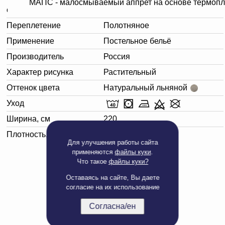
МАПС - малосмываемый аппрет на основе термопл
отделка.
Переплетение
Полотняное
Применение
Постельное бельё
Производитель
Россия
Характер рисунка
Растительный
Оттенок цвета
Натуральный льняной
Уход
Ширина, см
220
Плотность, г/м²
142
Для улучшения работы сайта
применяются
файлы куки
.
Что такое
файлы куки?
Оставаясь на сайте, Вы даете
согласие на их использование
Согласна/ен
Полная версия сайта