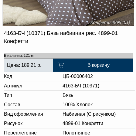
Доверенность на
получение груза
Документы по работе с
персональными данными
Письмо руководителю
Вопросы и ответы
4163-БЧ (10371) Бязь набивная рис. 4899-01
Добавить
Новости | Статьи
Конфетти
в
корзину
В наличии: 121 м.
Цена:
189,21
р.
В корзину
Код
ЦБ-00006402
Артикул
4163-БЧ (10371)
Тип
Бязь
Состав
100% Хлопок
Вид оформления
Набивная (С рисунком)
Рисунок
4899-01 Конфетти
Переплетение
Полотняное