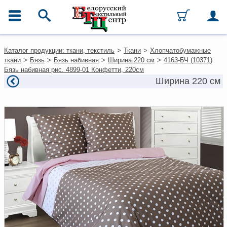
ГЛАВНОЕ МЕНЮ
Контакты
Каталог продукции: ткани, текстиль
>
Ткани
>
Хлопчатобумажные
Каталог
ткани
>
Бязь
>
Бязь набивная
>
Ширина 220 см
>
4163-БЧ (10371)
Ткани
Бязь набивная рис. 4899-01 Конфетти, 220см
Домашний текстиль
Ширина 220 см
Одежда
Ковры
Текстиль для ресторанов и
гостиниц
Текстильная галантерея и
фурнитура
Условия работы
Оплата и доставка
Как оформить заказ
Вакансии
Как нас найти
Написать нам