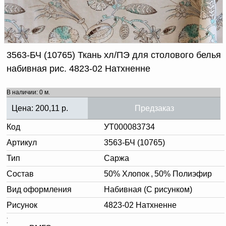
Доверенность на
получение груза
Документы по работе с
персональными данными
Письмо руководителю
Вопросы и ответы
3563-БЧ (10765) Ткань хл/ПЭ для столового белья
Добавить
Новости | Статьи
набивная рис. 4823-02 Натхненне
в
корзину
В наличии: 0 м.
Цена:
200,11
р.
Предзаказ
Код
УТ000083734
Артикул
3563-БЧ (10765)
Тип
Саржа
Состав
50% Хлопок
,
50% Полиэфир
Вид оформления
Набивная (С рисунком)
Рисунок
4823-02 Натхненне
Заключительная