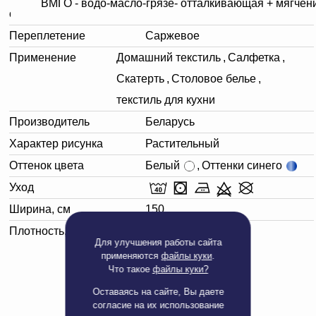
ВМГО - водо-масло-грязе- отталкивающая + мягчен
отделка.
Переплетение
Саржевое
Применение
Домашний текстиль
,
Салфетка
,
Скатерть
,
Столовое белье
,
текстиль для кухни
Производитель
Беларусь
Характер рисунка
Растительный
Оттенок цвета
Белый
,
Оттенки синего
Уход
Ширина, см
150
Плотность, г/м²
178
Для улучшения работы сайта
применяются
файлы куки
.
Что такое
файлы куки?
Оставаясь на сайте, Вы даете
согласие на их использование