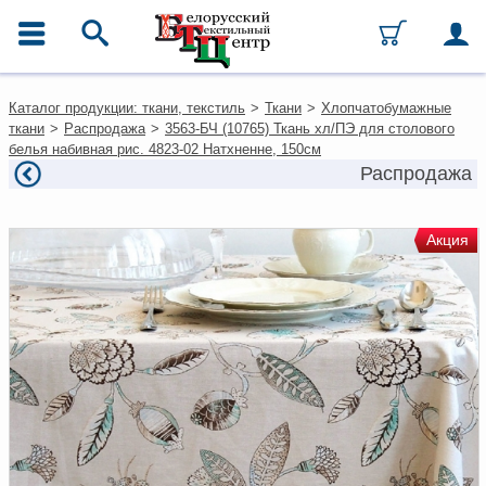
ГЛАВНОЕ МЕНЮ
Контакты
Каталог продукции: ткани, текстиль
>
Ткани
>
Хлопчатобумажные
Каталог
ткани
>
Распродажа
>
3563-БЧ (10765) Ткань хл/ПЭ для столового
Ткани
белья набивная рис. 4823-02 Натхненне, 150см
Домашний текстиль
Распродажа
Одежда
Ковры
Текстиль для ресторанов и
Акция
гостиниц
Текстильная галантерея и
фурнитура
Условия работы
Оплата и доставка
Как оформить заказ
Вакансии
Как нас найти
Написать нам