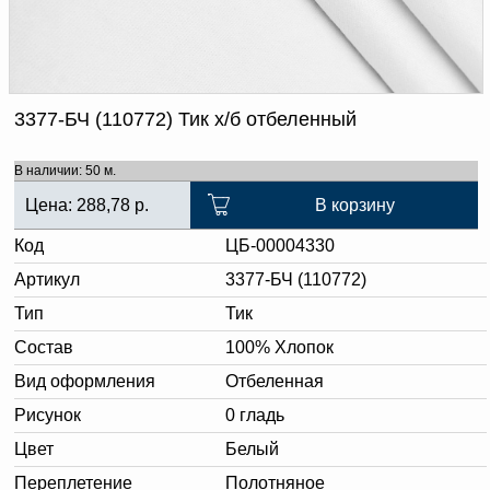
Доверенность на
получение груза
Документы по работе с
персональными данными
Письмо руководителю
Вопросы и ответы
3377-БЧ (110772) Тик х/б отбеленный
Добавить
Новости | Статьи
в
В наличии: 50 м.
корзину
Цена:
288,78
р.
В корзину
Код
ЦБ-00004330
Артикул
3377-БЧ (110772)
Тип
Тик
Состав
100% Хлопок
Вид оформления
Отбеленная
Рисунок
0 гладь
Цвет
Белый
Переплетение
Полотняное