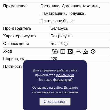
Применение
Гостиница
,
Домашний текстиль
,
Наматрацник
,
Подушка
,
Постельное бельё
Производитель
Беларусь
Характер рисунка
Без рисунка
Оттенок цвета
Белый
Уход
Ширина, см
220
Плотность, г/м²
140
Для улучшения работы сайта
применяются
файлы куки
.
Что такое
файлы куки?
Оставаясь на сайте, Вы даете
согласие на их использование
Согласна/ен
Полная версия сайта