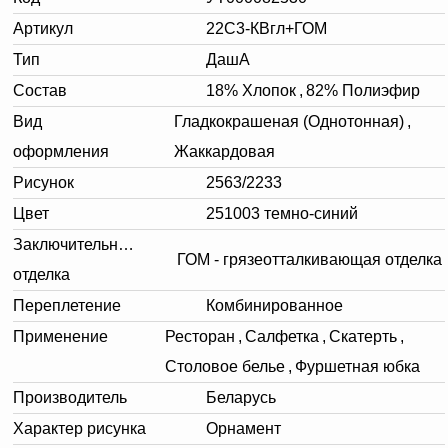
Артикул
22С3-КВгл+ГОМ
Тип
ДашА
Состав
18% Хлопок
,
82% Полиэфир
Вид
Гладкокрашеная (Однотонная)
,
оформления
Жаккардовая
Рисунок
2563/2233
Цвет
251003 темно-синий
Заключительная
ГОМ - грязеотталкивающая отделка
отделка
Переплетение
Комбинированное
Применение
Ресторан
,
Салфетка
,
Скатерть
,
Столовое белье
,
Фуршетная юбка
Производитель
Беларусь
Характер рисунка
Орнамент