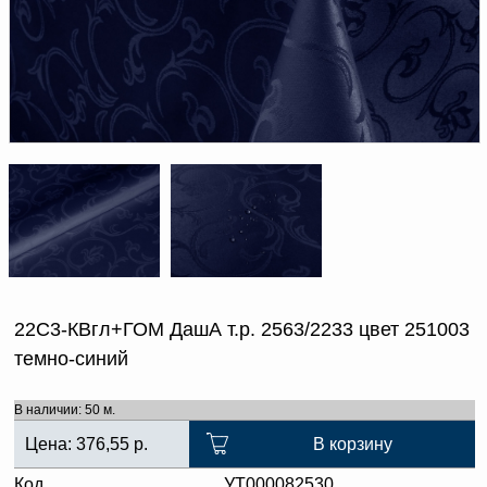
Доверенность на
получение груза
Документы по работе с
персональными данными
Письмо руководителю
Вопросы и ответы
Добавить
Новости | Статьи
в
корзину
22С3-КВгл+ГОМ ДашА т.р. 2563/2233 цвет 251003
темно-синий
В наличии: 50 м.
Цена:
376,55
р.
В корзину
Код
УТ000082530