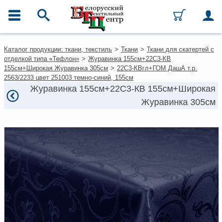
ГЛАВНОЕ МЕНЮ
Контакты
Каталог продукции: ткани, текстиль
>
Ткани
>
Ткани для скатертей с
Каталог
отделкой типа «Тефлон»
>
Журавинка 155см+22С3-КВ
Ткани
155см+Широкая Журавинка 305см
>
22С3-КВгл+ГОМ ДашА т.р.
Домашний текстиль
2563/2233 цвет 251003 темно-синий, 155см
Одежда
Журавинка 155см+22С3-КВ 155см+Широкая
Ковры
Журавинка 305см
Текстиль для ресторанов и
гостиниц
Текстильная галантерея и
фурнитура
Условия работы
Оплата и доставка
Как оформить заказ
Вакансии
Как нас найти
Написать нам