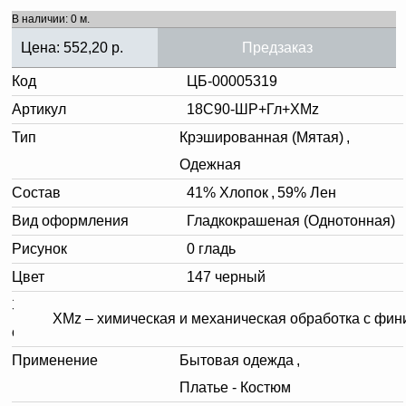
В наличии: 0 м.
Цена:
552,20
р.
Предзаказ
Код
ЦБ-00005319
Артикул
18С90-ШР+Гл+ХМz
Тип
Крэшированная (Мятая)
,
Одежная
Состав
41% Хлопок
,
59% Лен
Вид оформления
Гладкокрашеная (Однотонная)
Рисунок
0 гладь
Цвет
147 черный
Заключительная
XMz – химическая и механическая обработка с фи
отделка
Применение
Бытовая одежда
,
Платье - Костюм