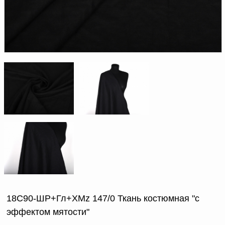
Доверенность на
получение груза
Документы по работе с
персональными данными
Письмо руководителю
Вопросы и ответы
Добавить
Новости | Статьи
в
корзину
18С90-ШР+Гл+ХМz 147/0 Ткань костюмная "с
эффектом мятости"