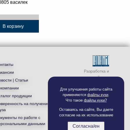
0805 василек
В корзину
онтакты
Разработка и
акансии
продвижение сайта —
вости | Статьи
студия «
Ламантин
»
 компании
Для улучшения работы сайта
применяются
файлы куки
.
аталог продукции
Что такое
файлы куки?
оверенность на получение
уза
Оставаясь на сайте, Вы даете
согласие на их использование
окументы по работе с
ерсональными данными
Согласна/ен