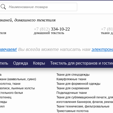
ПОДСКАЗКИ
ТОВАРЫ
каней, домашнего текстиля
+7 (812)
334-10-22
+7 (81
Просмотреть Все
тиля
домашний текстиль
ткани д
КАТЕГОРИИ
вечаем!
Вы всегда можете написать нам
электрон
тиль
Одежда
Ковры
Текстиль для ресторанов и гости
а
Ткани для спецодежды
ани (камвольные, сукно)
Камуфляжные ткани
олотна, ткани
Ткани для форменной одежды
вописи, льняные холсты
Ткани для снаряжения
стельного белья
Подкладочные ткани
олотенец
Ткани для сублимационной печати, дл
дежды
изготовления баннеров, флагов, рекл
еял
Ткани технические, фильтровальные
Трикотажные полотна