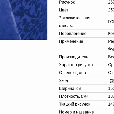
Рисунок
26
Цвет
25
Заключительная
ГО
отделка
Переплетение
Ко
Применение
Ре
Фу
Производитель
Бе
Характер рисунка
Ор
Оттенок цвета
От
Уход
Ширина, см
15
Плотность, г/м²
18
Ткацкий рисунок
14
Номер и название