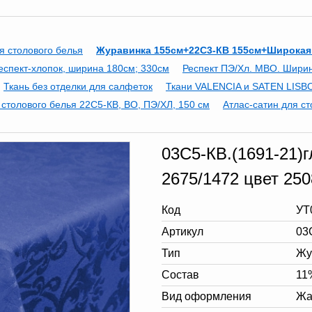
я столового белья
Журавинка 155см+22С3-КВ 155см+Широкая
еспект-хлопок, ширина 180см; 330см
Респект ПЭ/Хл. МВО. Шири
Ткань без отделки для салфеток
Ткани VALENCIA и SATEN LISBO
 столового белья 22С5-КВ, ВО, ПЭ/ХЛ, 150 см
Атлас-сатин для ст
03С5-КВ.(1691-21)
2675/1472 цвет 25
Код
УТ
Артикул
03
Тип
Жу
Состав
11
Вид оформления
Жа