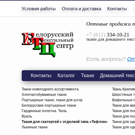
Условия работы
Оплата и доставка
Контакты
Оптовые продажи т
+7 (812)
334-10-21
ткани для домашнего текс
Есть вопросы?
От
Контакты
Каталог
Ткани
Домашний текс
Ткани новогоднего ассортимента
Ткань Крапив
Хлопчатобумажные ткани
Шерстяные тк
Портьерные ткани, ткани для штор
Вафельные п
Белорусские портьерные ткани
Ткани для жи
Гардинные полотна. Тюль.
Ткани для по
Вуаль
Ткани для п
Ткани для скатертей с отделкой типа «Тефлон»
Ткани для о
Льняные ткани
Ткани для од