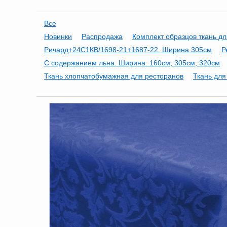
Все
Новинки
Распродажа
Комплект образцов ткань дл
Ричард+24С1КВ/1698-21+1687-22. Ширина 305см
Р
С содержанием льна. Ширина: 160см; 305см; 320см
Ткань хлопчатобумажная для ресторанов
Ткань для