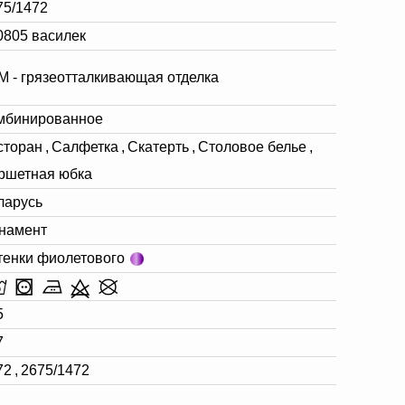
75/1472
0805 василек
М - грязеотталкивающая отделка
мбинированное
сторан
,
Салфетка
,
Скатерть
,
Столовое белье
,
ршетная юбка
ларусь
намент
тенки фиолетового
5
7
72
,
2675/1472