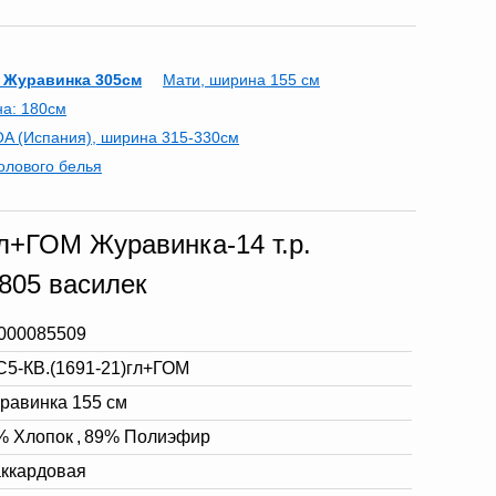
 Журавинка 305см
Мати, ширина 155 см
на: 180см
A (Испания), ширина 315-330см
олового белья
гл+ГОМ Журавинка-14 т.р.
0805 василек
000085509
С5-КВ.(1691-21)гл+ГОМ
равинка 155 см
% Хлопок
,
89% Полиэфир
ккардовая