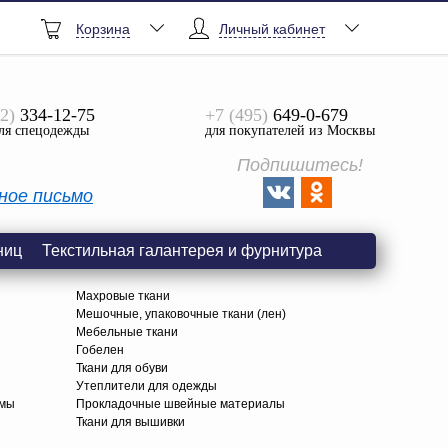
Корзина
Личный кабинет
2)
334-12-75
+7 (495)
649-0-679
ля спецодежды
для покупателей из Москвы
Подпишитесь!
ное письмо
ниц
Текстильная галантерея и фурнитура
Махровые ткани
Мешочные, упаковочные ткани (лен)
Мебельные ткани
Гобелен
Ткани для обуви
я
Утеплители для одежды
амы
Прокладочные швейные материалы
Ткани для вышивки