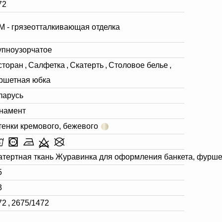
72
М - грязеотталкивающая отделка
упноузорчатое
сторан
,
Салфетка
,
Скатерть
,
Столовое белье
,
ршетная юбка
ларусь
намент
тенки кремового, бежевого
атертная ткань Журавинка для оформления банкета, фурше
5
3
72
,
2675/1472