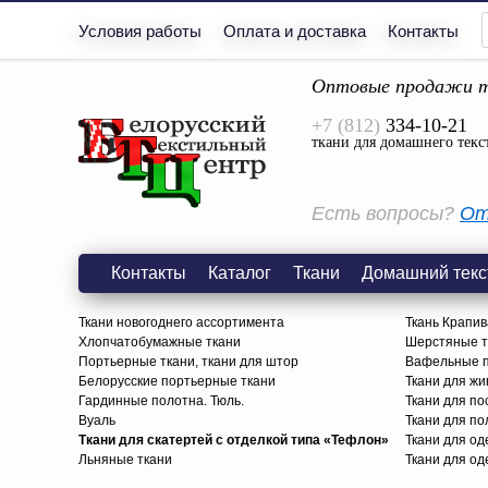
Условия работы
Оплата и доставка
Контакты
Оптовые продажи т
+7 (812)
334-10-21
ткани для домашнего текс
Есть вопросы?
От
Контакты
Каталог
Ткани
Домашний текс
Ткани новогоднего ассортимента
Ткань Крапив
Хлопчатобумажные ткани
Шерстяные тк
Портьерные ткани, ткани для штор
Вафельные п
Белорусские портьерные ткани
Ткани для жи
Гардинные полотна. Тюль.
Ткани для по
Вуаль
Ткани для п
Ткани для скатертей с отделкой типа «Тефлон»
Ткани для о
Льняные ткани
Ткани для од