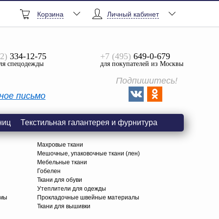
Корзина
Личный кабинет
2)
334-12-75
+7 (495)
649-0-679
ля спецодежды
для покупателей из Москвы
Подпишитесь!
ное письмо
ниц
Текстильная галантерея и фурнитура
Махровые ткани
Мешочные, упаковочные ткани (лен)
Мебельные ткани
Гобелен
Ткани для обуви
я
Утеплители для одежды
амы
Прокладочные швейные материалы
Ткани для вышивки