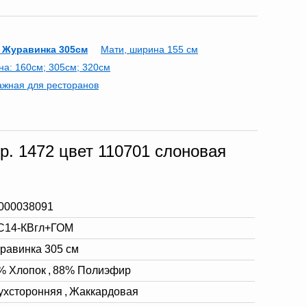
 Журавинка 305см
Мати, ширина 155 см
а: 160см; 305см; 320см
ажная для ресторанов
р. 1472 цвет 110701 слоновая
000038091
С14-КВгл+ГОМ
равинка 305 см
% Хлопок
,
88% Полиэфир
ухсторонняя
,
Жаккардовая