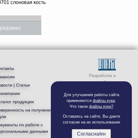
0701 слоновая кость
редзаказ
онтакты
Разработка и
акансии
продвижение сайта —
вости | Статьи
студия «
Ламантин
»
 компании
Для улучшения работы сайта
применяются
файлы куки
.
аталог продукции
Что такое
файлы куки?
оверенность на получение
уза
Оставаясь на сайте, Вы даете
согласие на их использование
окументы по работе с
ерсональными данными
Согласна/ен