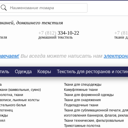
ПОДСКАЗКИ
ТОВАРЫ
каней, домашнего текстиля
+7 (812)
334-10-22
+7 (81
Просмотреть Все
тиля
домашний текстиль
ткани д
КАТЕГОРИИ
вечаем!
Вы всегда можете написать нам
электрон
тиль
Одежда
Ковры
Текстиль для ресторанов и гости
а
Ткани для спецодежды
ани (камвольные, сукно)
Камуфляжные ткани
олотна, ткани
Ткани для форменной одежды
вописи, льняные холсты
Ткани для снаряжения
стельного белья
Подкладочные ткани
олотенец
Ткани для сублимационной печати, дл
дежды
изготовления баннеров, флагов, рекл
еял
Ткани технические, фильтровальные
Трикотажные полотна