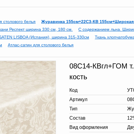
я столового белья
Журавинка 155см+22С3-КВ 155см+Широкая
кани Респект ширина 330 см, 180 см.
С содержанием льна. Ширин
SATEN LISBOA (Испания), ширина 315-330см
Ткань хлопчатобум
м
Атлас-сатин для столового белья
08С14-КВгл+ГОМ т.
кость
Код
УТ
Артикул
08
Тип
Жу
Состав
12
Вид оформления
Дв