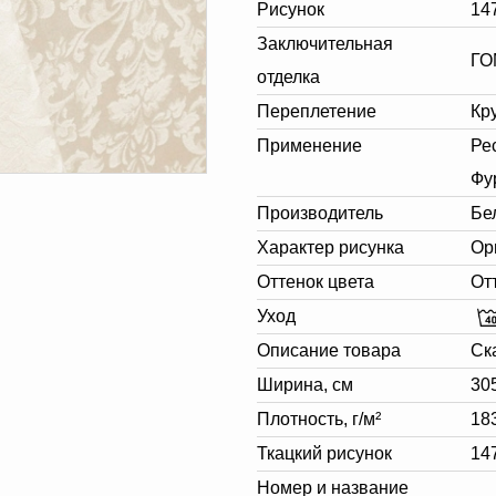
Рисунок
14
Заключительная
ГО
отделка
Переплетение
Кр
Применение
Ре
Фу
Производитель
Бе
Характер рисунка
Ор
Оттенок цвета
От
Уход
Описание товара
Ск
Ширина, см
30
Плотность, г/м²
18
Ткацкий рисунок
14
Номер и название