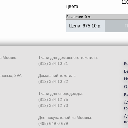
11
цвета
В наличии: 0 м.
Цена:
675,10
р.
П
в Москве:
Ткани для домашнего текстиля:
(812) 334-10-21
К
В
ановых, 29А
Домашний текстиль:
Но
(812) 334-10-22
О
Ткани для спецодежды:
К
(812) 334-12-75
Д
(812) 334-12-73
гр
Д
Для покупателей из Москвы:
п
(495) 649-0-679