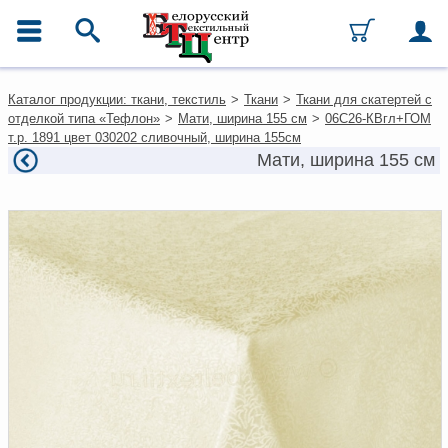
ГЛАВНОЕ МЕНЮ
Контакты
Каталог продукции: ткани, текстиль
>
Ткани
>
Ткани для скатертей с
Каталог
отделкой типа «Тефлон»
>
Мати, ширина 155 см
>
06С26-КВгл+ГОМ
Ткани
т.р. 1891 цвет 030202 сливочный, ширина 155см
Домашний текстиль
Мати, ширина 155 см
Одежда
Ковры
Текстиль для ресторанов и
гостиниц
Текстильная галантерея и
фурнитура
Условия работы
Оплата и доставка
Как оформить заказ
Вакансии
Как нас найти
Написать нам