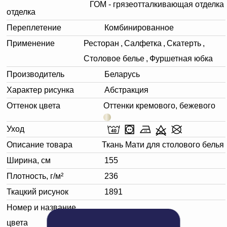
ГОМ - грязеотталкивающая отделка
отделка
Переплетение
Комбинированное
Применение
Ресторан
,
Салфетка
,
Скатерть
,
Столовое белье
,
Фуршетная юбка
Производитель
Беларусь
Характер рисунка
Абстракция
Оттенок цвета
Оттенки кремового, бежевого
Уход
Описание товара
Ткань Мати для столового белья
Ширина, см
155
Плотность, г/м²
236
Ткацкий рисунок
1891
Номер и название
030202 сливочный
цвета