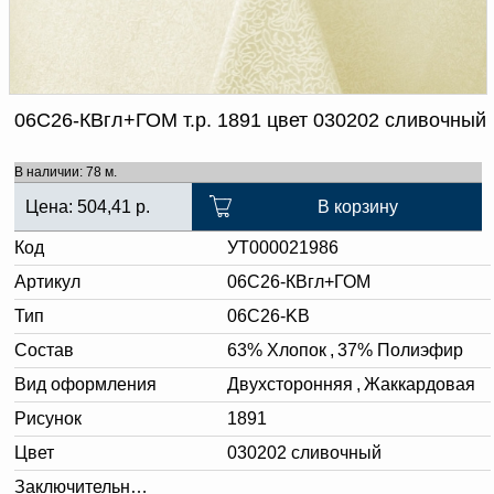
Доверенность на
получение груза
Документы по работе с
персональными данными
Письмо руководителю
Вопросы и ответы
06С26-КВгл+ГОМ т.р. 1891 цвет 030202 сливочный
Добавить
Новости | Статьи
в
В наличии: 78 м.
корзину
Цена:
504,41
р.
В корзину
Код
УТ000021986
Артикул
06С26-КВгл+ГОМ
Тип
06C26-KB
Состав
63% Хлопок
,
37% Полиэфир
Вид оформления
Двухсторонняя
,
Жаккардовая
Рисунок
1891
Цвет
030202 сливочный
Заключительная