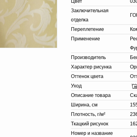
Цвет
03
Заключительная
ГО
отделка
Переплетение
Ко
Применение
Ре
Фу
Производитель
Бе
Характер рисунка
Ор
Оттенок цвета
От
Уход
Описание товара
Ск
Ширина, см
15
Плотность, г/м²
23
Ткацкий рисунок
16
Номер и название