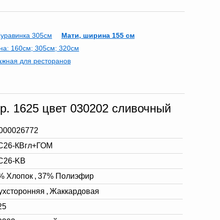
уравинка 305см
Мати, ширина 155 см
а: 160см; 305см; 320см
ажная для ресторанов
р. 1625 цвет 030202 сливочный
000026772
С26-КВгл+ГОМ
C26-KB
% Хлопок
,
37% Полиэфир
ухсторонняя
,
Жаккардовая
25