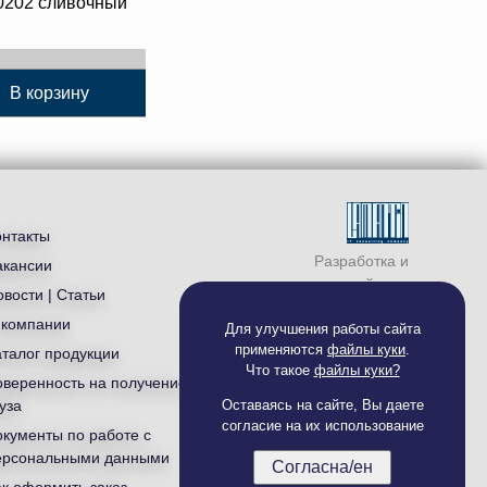
0202 сливочный
В корзину
онтакты
Разработка и
акансии
продвижение сайта —
вости | Статьи
студия «
Ламантин
»
 компании
Для улучшения работы сайта
применяются
файлы куки
.
аталог продукции
Что такое
файлы куки?
оверенность на получение
уза
Оставаясь на сайте, Вы даете
согласие на их использование
окументы по работе с
ерсональными данными
Согласна/ен