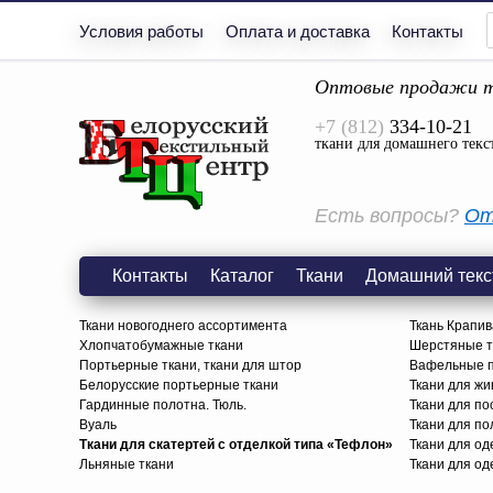
Условия работы
Оплата и доставка
Контакты
Оптовые продажи т
+7 (812)
334-10-21
ткани для домашнего текс
Есть вопросы?
От
Контакты
Каталог
Ткани
Домашний текс
Ткани новогоднего ассортимента
Ткань Крапив
Хлопчатобумажные ткани
Шерстяные тк
Портьерные ткани, ткани для штор
Вафельные п
Белорусские портьерные ткани
Ткани для жи
Гардинные полотна. Тюль.
Ткани для по
Вуаль
Ткани для п
Ткани для скатертей с отделкой типа «Тефлон»
Ткани для о
Льняные ткани
Ткани для од