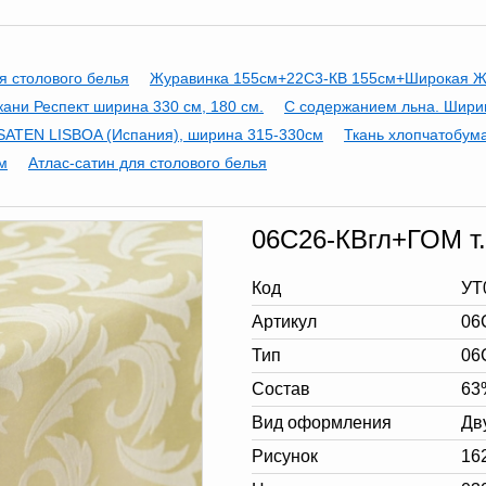
я столового белья
Журавинка 155см+22С3-КВ 155см+Широкая Ж
кани Респект ширина 330 см, 180 см.
С содержанием льна. Ширин
SATEN LISBOA (Испания), ширина 315-330см
Ткань хлопчатобум
м
Атлас-сатин для столового белья
06С26-КВгл+ГОМ т.
Код
УТ
Артикул
06
Тип
06
Состав
63
Вид оформления
Дв
Рисунок
16