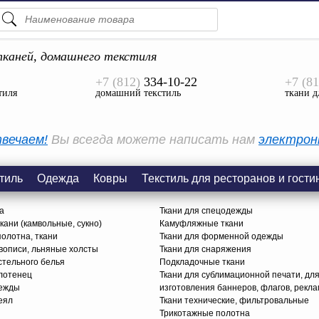
ПОДСКАЗКИ
ТОВАРЫ
каней, домашнего текстиля
+7 (812)
334-10-22
+7 (81
Просмотреть Все
тиля
домашний текстиль
ткани д
КАТЕГОРИИ
вечаем!
Вы всегда можете написать нам
электрон
тиль
Одежда
Ковры
Текстиль для ресторанов и гости
а
Ткани для спецодежды
ани (камвольные, сукно)
Камуфляжные ткани
олотна, ткани
Ткани для форменной одежды
вописи, льняные холсты
Ткани для снаряжения
стельного белья
Подкладочные ткани
олотенец
Ткани для сублимационной печати, дл
дежды
изготовления баннеров, флагов, рекл
еял
Ткани технические, фильтровальные
Трикотажные полотна