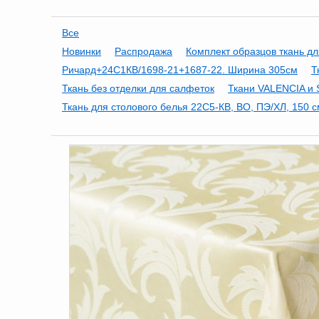
Все
Новинки
Распродажа
Комплект образцов ткань дл
Ричард+24С1КВ/1698-21+1687-22. Ширина 305см
Т
Ткань без отделки для салфеток
Ткани VALENCIA и 
Ткань для столового белья 22С5-КВ, ВО, ПЭ/ХЛ, 150 с