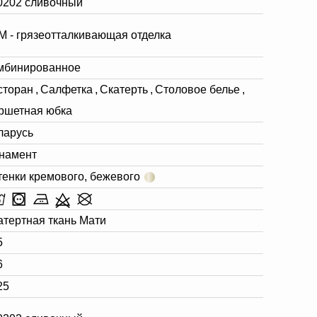
0202 сливочный
М - грязеотталкивающая отделка
мбинированное
сторан
,
Салфетка
,
Скатерть
,
Столовое белье
,
ршетная юбка
ларусь
намент
тенки кремового, бежевого
атертная ткань Мати
5
6
25