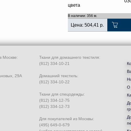
03
цвета
В наличии: 356 м.
Цена:
504,41
р.
в Москве:
Ткани для домашнего текстиля:
(812) 334-10-21
К
В
ановых, 29А
Домашний текстиль:
Но
(812) 334-10-22
О
Ткани для спецодежды:
К
(812) 334-12-75
Д
(812) 334-12-73
гр
Д
Для покупателей из Москвы:
п
(495) 649-0-679