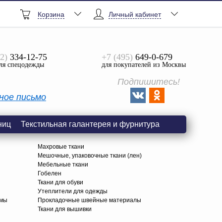
Корзина
Личный кабинет
2)
334-12-75
+7 (495)
649-0-679
ля спецодежды
для покупателей из Москвы
Подпишитесь!
ное письмо
ниц
Текстильная галантерея и фурнитура
Махровые ткани
Мешочные, упаковочные ткани (лен)
Мебельные ткани
Гобелен
Ткани для обуви
я
Утеплители для одежды
амы
Прокладочные швейные материалы
Ткани для вышивки