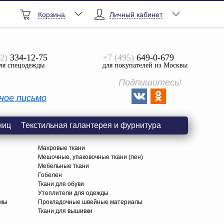
Корзина
Личный кабинет
2)
334-12-75
+7 (495)
649-0-679
ля спецодежды
для покупателей из Москвы
Подпишитесь!
ное письмо
ниц
Текстильная галантерея и фурнитура
Махровые ткани
Мешочные, упаковочные ткани (лен)
Мебельные ткани
Гобелен
Ткани для обуви
я
Утеплители для одежды
амы
Прокладочные швейные материалы
Ткани для вышивки