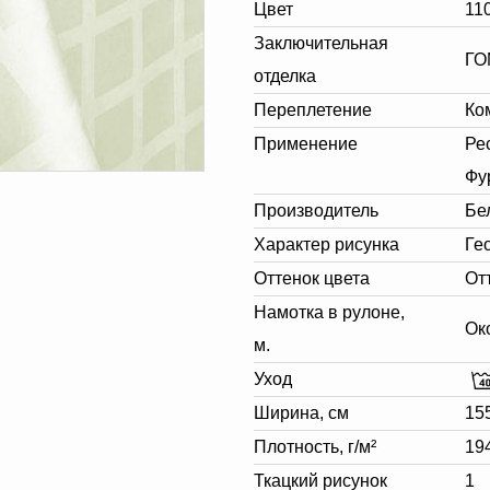
Цвет
11
Заключительная
ГО
отделка
Переплетение
Ко
Применение
Ре
Фу
Производитель
Бе
Характер рисунка
Ге
Оттенок цвета
От
Намотка в рулоне,
Ок
м.
Уход
Ширина, см
15
Плотность, г/м²
19
Ткацкий рисунок
1