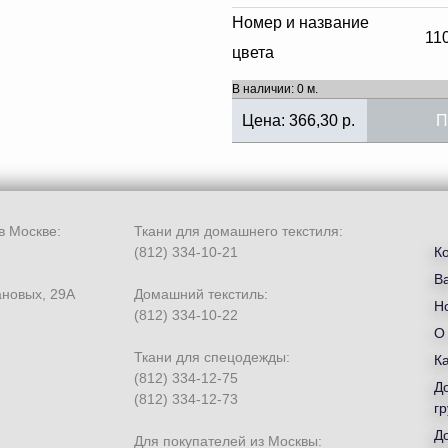
Номер и название
11
цвета
В наличии: 0 м.
Цена:
366,30
р.
П
в Москве:
Ткани для домашнего текстиля:
(812) 334-10-21
К
В
ановых, 29А
Домашний текстиль:
Но
(812) 334-10-22
О
Ткани для спецодежды:
К
(812) 334-12-75
Д
(812) 334-12-73
гр
Д
Для покупателей из Москвы: