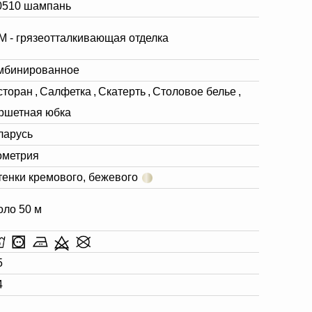
0510 шампань
М - грязеотталкивающая отделка
мбинированное
сторан
,
Салфетка
,
Скатерть
,
Столовое белье
,
ршетная юбка
ларусь
ометрия
тенки кремового, бежевого
оло 50 м
5
4