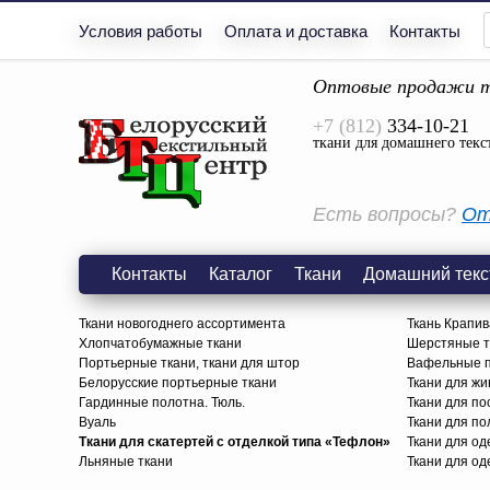
Условия работы
Оплата и доставка
Контакты
Оптовые продажи т
+7 (812)
334-10-21
ткани для домашнего текс
Есть вопросы?
От
Контакты
Каталог
Ткани
Домашний текс
Ткани новогоднего ассортимента
Ткань Крапив
Хлопчатобумажные ткани
Шерстяные тк
Портьерные ткани, ткани для штор
Вафельные п
Белорусские портьерные ткани
Ткани для жи
Гардинные полотна. Тюль.
Ткани для по
Вуаль
Ткани для п
Ткани для скатертей с отделкой типа «Тефлон»
Ткани для о
Льняные ткани
Ткани для од