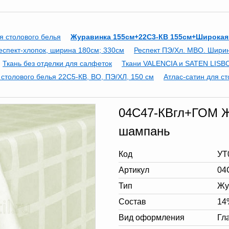
я столового белья
Журавинка 155см+22С3-КВ 155см+Широкая
еспект-хлопок, ширина 180см; 330см
Респект ПЭ/Хл. МВО. Шири
Ткань без отделки для салфеток
Ткани VALENCIA и SATEN LISBO
 столового белья 22С5-КВ, ВО, ПЭ/ХЛ, 150 см
Атлас-сатин для ст
04С47-КВгл+ГОМ Жу
шампань
Код
УТ
Артикул
04
Тип
Жу
Состав
14
Вид оформления
Гл