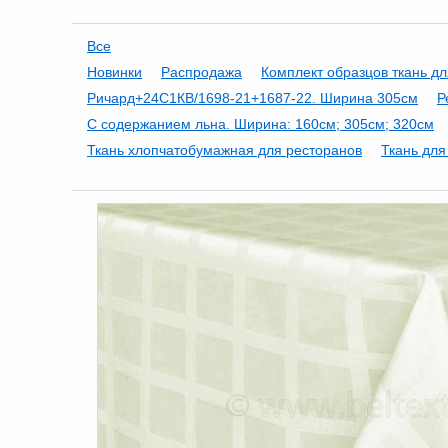
Все
Новинки
Распродажа
Комплект образцов ткань дл
Ричард+24С1КВ/1698-21+1687-22. Ширина 305см
Р
С содержанием льна. Ширина: 160см; 305см; 320см
Ткань хлопчатобумажная для ресторанов
Ткань для