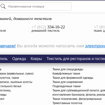
ПОДСКАЗКИ
ТОВАРЫ
каней, домашнего текстиля
+7 (812)
334-10-22
+7 (81
Просмотреть Все
тиля
домашний текстиль
ткани д
КАТЕГОРИИ
вечаем!
Вы всегда можете написать нам
электрон
тиль
Одежда
Ковры
Текстиль для ресторанов и гости
а
Ткани для спецодежды
ани (камвольные, сукно)
Камуфляжные ткани
олотна, ткани
Ткани для форменной одежды
вописи, льняные холсты
Ткани для снаряжения
стельного белья
Подкладочные ткани
олотенец
Ткани для сублимационной печати, дл
дежды
изготовления баннеров, флагов, рекл
еял
Ткани технические, фильтровальные
Трикотажные полотна