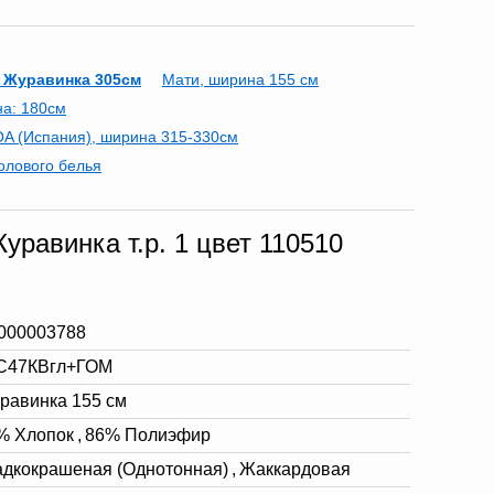
 Журавинка 305см
Мати, ширина 155 см
на: 180см
A (Испания), ширина 315-330см
олового белья
равинка т.р. 1 цвет 110510
000003788
C47КВгл+ГОМ
равинка 155 см
% Хлопок
,
86% Полиэфир
адкокрашеная (Однотонная)
,
Жаккардовая