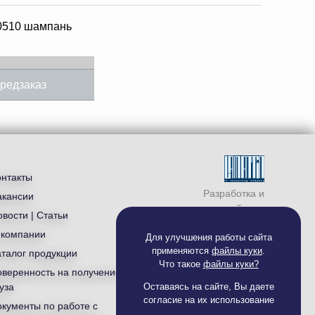
0510 шампань
редзаказ
онтакты
Разработка и
акансии
продвижение сайта —
вости | Статьи
студия «
Ламантин
»
 компании
Для улучшения работы сайта
применяются
файлы куки
.
аталог продукции
Что такое
файлы куки?
оверенность на получение
уза
Оставаясь на сайте, Вы даете
согласие на их использование
окументы по работе с