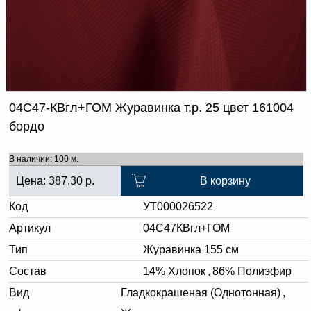
Доверенность на
получение груза
Документы по работе с
персональными данными
Письмо руководителю
Вопросы и ответы
Добавить
Новости | Статьи
в
04С47-КВгл+ГОМ Журавинка т.р. 25 цвет 161004
корзину
бордо
В наличии: 100 м.
Цена:
387,30
р.
В корзину
Код
УТ000026522
Артикул
04C47КВгл+ГОМ
Тип
Журавинка 155 см
Состав
14% Хлопок
,
86% Полиэфир
Вид
Гладкокрашеная (Однотонная)
,