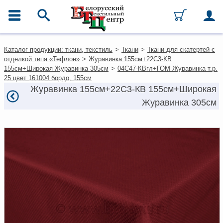
ГЛАВНОЕ МЕНЮ
Контакты
Каталог продукции: ткани, текстиль
>
Ткани
>
Ткани для скатертей с
Каталог
отделкой типа «Тефлон»
>
Журавинка 155см+22С3-КВ
Ткани
155см+Широкая Журавинка 305см
>
04С47-КВгл+ГОМ Журавинка т.р.
Домашний текстиль
25 цвет 161004 бордо, 155см
Одежда
Журавинка 155см+22С3-КВ 155см+Широкая
Ковры
Журавинка 305см
Текстиль для ресторанов и
гостиниц
Текстильная галантерея и
фурнитура
Условия работы
Оплата и доставка
Как оформить заказ
Вакансии
Как нас найти
Написать нам