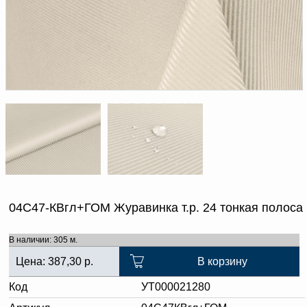
Доверенность на
получение груза
Документы по работе с
персональными данными
Письмо руководителю
Вопросы и ответы
Добавить
Новости | Статьи
в
корзину
04С47-КВгл+ГОМ Журавинка т.р. 24 тонкая полоса
В наличии: 305 м.
Цена:
387,30
р.
В корзину
Код
УТ000021280