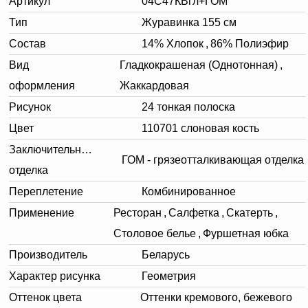
Артикул
04C47КВгл+ГОМ
Тип
Журавинка 155 см
Состав
14% Хлопок
,
86% Полиэфир
Вид
Гладкокрашеная (Однотонная)
,
оформления
Жаккардовая
Рисунок
24 тонкая полоска
Цвет
110701 слоновая кость
Заключительная
ГОМ - грязеотталкивающая отделка
отделка
Переплетение
Комбинированное
Применение
Ресторан
,
Салфетка
,
Скатерть
,
Столовое белье
,
Фуршетная юбка
Производитель
Беларусь
Характер рисунка
Геометрия
Оттенок цвета
Оттенки кремового, бежевого