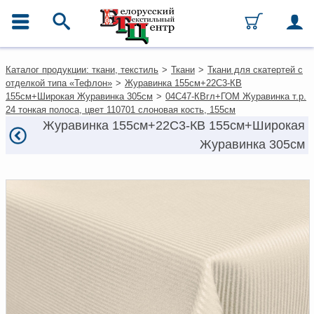
ГЛАВНОЕ МЕНЮ
Контакты
Каталог продукции: ткани, текстиль
>
Ткани
>
Ткани для скатертей с
Каталог
отделкой типа «Тефлон»
>
Журавинка 155см+22С3-КВ
Ткани
155см+Широкая Журавинка 305см
>
04С47-КВгл+ГОМ Журавинка т.р.
Домашний текстиль
24 тонкая полоса, цвет 110701 слоновая кость, 155см
Одежда
Журавинка 155см+22С3-КВ 155см+Широкая
Ковры
Журавинка 305см
Текстиль для ресторанов и
гостиниц
Текстильная галантерея и
фурнитура
Условия работы
Оплата и доставка
Как оформить заказ
Вакансии
Как нас найти
Написать нам