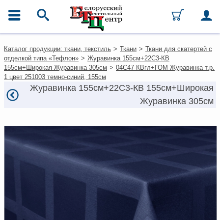
ГЛАВНОЕ МЕНЮ
Контакты
Каталог продукции: ткани, текстиль
>
Ткани
>
Ткани для скатертей с
Каталог
отделкой типа «Тефлон»
>
Журавинка 155см+22С3-КВ
Ткани
155см+Широкая Журавинка 305см
>
04С47-КВгл+ГОМ Журавинка т.р.
Домашний текстиль
1 цвет 251003 темно-синий, 155см
Одежда
Журавинка 155см+22С3-КВ 155см+Широкая
Ковры
Журавинка 305см
Текстиль для ресторанов и
гостиниц
Текстильная галантерея и
фурнитура
Условия работы
Оплата и доставка
Как оформить заказ
Вакансии
Как нас найти
Написать нам