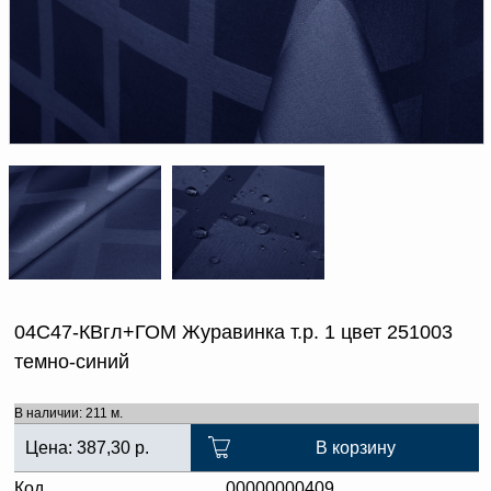
Доверенность на
получение груза
Документы по работе с
персональными данными
Письмо руководителю
Вопросы и ответы
Добавить
Новости | Статьи
в
корзину
04С47-КВгл+ГОМ Журавинка т.р. 1 цвет 251003
темно-синий
В наличии: 211 м.
Цена:
387,30
р.
В корзину
Код
00000000409