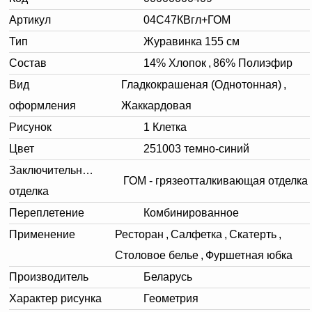
Артикул
04C47КВгл+ГОМ
Тип
Журавинка 155 см
Состав
14% Хлопок
,
86% Полиэфир
Вид
Гладкокрашеная (Однотонная)
,
оформления
Жаккардовая
Рисунок
1 Клетка
Цвет
251003 темно-синий
Заключительная
ГОМ - грязеотталкивающая отделка
отделка
Переплетение
Комбинированное
Применение
Ресторан
,
Салфетка
,
Скатерть
,
Столовое белье
,
Фуршетная юбка
Производитель
Беларусь
Характер рисунка
Геометрия