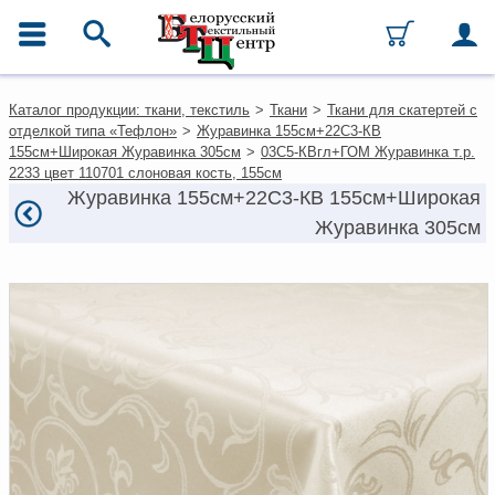
ГЛАВНОЕ МЕНЮ
Контакты
Каталог продукции: ткани, текстиль
>
Ткани
>
Ткани для скатертей с
Каталог
отделкой типа «Тефлон»
>
Журавинка 155см+22С3-КВ
Ткани
155см+Широкая Журавинка 305см
>
03С5-КВгл+ГОМ Журавинка т.р.
Домашний текстиль
2233 цвет 110701 слоновая кость, 155см
Одежда
Журавинка 155см+22С3-КВ 155см+Широкая
Ковры
Журавинка 305см
Текстиль для ресторанов и
гостиниц
Текстильная галантерея и
фурнитура
Условия работы
Оплата и доставка
Как оформить заказ
Вакансии
Как нас найти
Написать нам