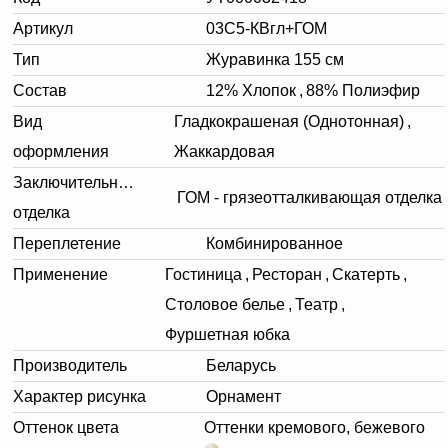
Артикул
03С5-КВгл+ГОМ
Тип
Журавинка 155 см
Состав
12% Хлопок
,
88% Полиэфир
Вид
Гладкокрашеная (Однотонная)
,
оформления
Жаккардовая
Заключительная
ГОМ - грязеотталкивающая отделка
отделка
Переплетение
Комбинированное
Применение
Гостиница
,
Ресторан
,
Скатерть
,
Столовое белье
,
Театр
,
Фуршетная юбка
Производитель
Беларусь
Характер рисунка
Орнамент
Оттенок цвета
Оттенки кремового, бежевого