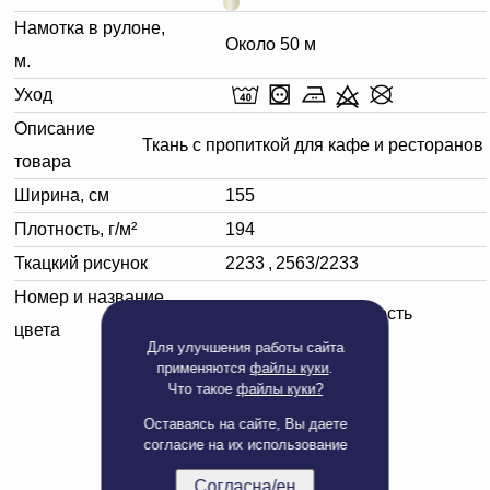
Намотка в рулоне,
Около 50 м
м.
Уход
Описание
Ткань с пропиткой для кафе и ресторанов
товара
Ширина, см
155
Плотность, г/м²
194
Ткацкий рисунок
2233
,
2563/2233
Номер и название
110701 слоновая кость
цвета
Для улучшения работы сайта
применяются
файлы куки
.
Что такое
файлы куки?
Оставаясь на сайте, Вы даете
согласие на их использование
Согласна/ен