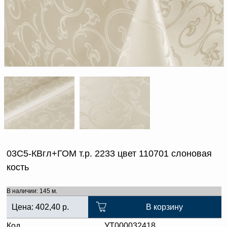
Доверенность на
получение груза
Документы по работе с
персональными данными
Письмо руководителю
Вопросы и ответы
Добавить
Новости | Статьи
в
корзину
03С5-КВгл+ГОМ т.р. 2233 цвет 110701 слоновая
кость
В наличии: 145 м.
Цена:
402,40
р.
В корзину
Код
УТ000032418