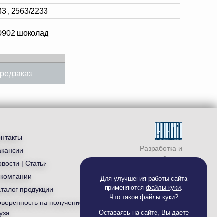
33
,
2563/2233
0902 шоколад
редзаказ
онтакты
Разработка и
акансии
продвижение сайта —
вости | Статьи
студия «
Ламантин
»
 компании
Для улучшения работы сайта
применяются
файлы куки
.
аталог продукции
Что такое
файлы куки?
оверенность на получение
уза
Оставаясь на сайте, Вы даете