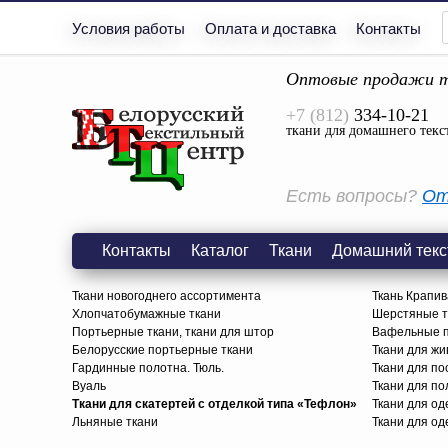
Условия работы
Оплата и доставка
Контакты
Оптовые продажи т
+7 (812)
334-10-21
ткани для домашнего текс
Есть вопросы?
От
Контакты
Каталог
Ткани
Домашний текс
Ткани новогоднего ассортимента
Ткань Крапив
Хлопчатобумажные ткани
Шерстяные тк
Портьерные ткани, ткани для штор
Вафельные п
Белорусские портьерные ткани
Ткани для жи
Гардинные полотна. Тюль.
Ткани для по
Вуаль
Ткани для п
Ткани для скатертей с отделкой типа «Тефлон»
Ткани для о
Льняные ткани
Ткани для од