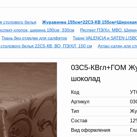
я столового белья
Журавинка 155см+22С3-КВ 155см+Широкая
еспект-хлопок, ширина 180см; 330см
Респект ПЭ/Хл. МВО. Шири
Ткань без отделки для салфеток
Ткани VALENCIA и SATEN LISBO
 столового белья 22С5-КВ, ВО, ПЭ/ХЛ, 150 см
Атлас-сатин для ст
03С5-КВгл+ГОМ Жур
шоколад
Код
УТ
Артикул
03
Тип
Жу
Состав
12
Вид оформления
Гл