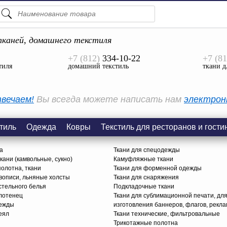
ПОДСКАЗКИ
ТОВАРЫ
каней, домашнего текстиля
+7 (812)
334-10-22
+7 (81
Просмотреть Все
тиля
домашний текстиль
ткани д
КАТЕГОРИИ
вечаем!
Вы всегда можете написать нам
электрон
тиль
Одежда
Ковры
Текстиль для ресторанов и гости
а
Ткани для спецодежды
ани (камвольные, сукно)
Камуфляжные ткани
олотна, ткани
Ткани для форменной одежды
вописи, льняные холсты
Ткани для снаряжения
стельного белья
Подкладочные ткани
олотенец
Ткани для сублимационной печати, дл
дежды
изготовления баннеров, флагов, рекл
еял
Ткани технические, фильтровальные
Трикотажные полотна