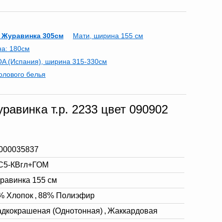
 Журавинка 305см
Мати, ширина 155 см
на: 180см
A (Испания), ширина 315-330см
олового белья
авинка т.р. 2233 цвет 090902
000035837
С5-КВгл+ГОМ
равинка 155 см
% Хлопок
,
88% Полиэфир
адкокрашеная (Однотонная)
,
Жаккардовая