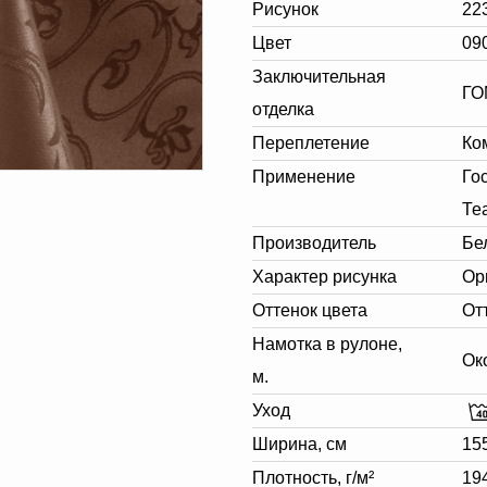
Рисунок
22
Цвет
09
Заключительная
ГО
отделка
Переплетение
Ко
Применение
Го
Те
Производитель
Бе
Характер рисунка
Ор
Оттенок цвета
От
Намотка в рулоне,
Ок
м.
Уход
Ширина, см
15
Плотность, г/м²
19