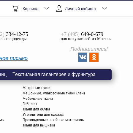
Корзина
Личный кабинет
2)
334-12-75
+7 (495)
649-0-679
ля спецодежды
для покупателей из Москвы
Подпишитесь!
ное письмо
ниц
Текстильная галантерея и фурнитура
Махровые ткани
Мешочные, упаковочные ткани (лен)
Мебельные ткани
Гобелен
Ткани для обуви
я
Утеплители для одежды
амы
Прокладочные швейные материалы
Ткани для вышивки