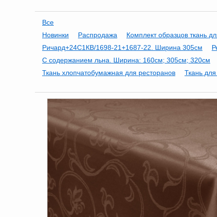
Все
Новинки
Распродажа
Комплект образцов ткань дл
Ричард+24С1КВ/1698-21+1687-22. Ширина 305см
Р
С содержанием льна. Ширина: 160см; 305см; 320см
Ткань хлопчатобумажная для ресторанов
Ткань для