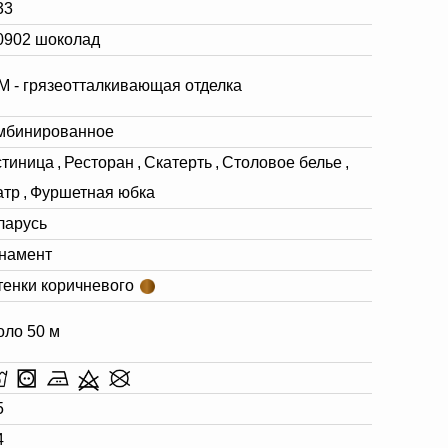
33
0902 шоколад
М - грязеотталкивающая отделка
мбинированное
стиница
,
Ресторан
,
Скатерть
,
Столовое белье
,
атр
,
Фуршетная юбка
ларусь
намент
тенки коричневого
оло 50 м
5
4