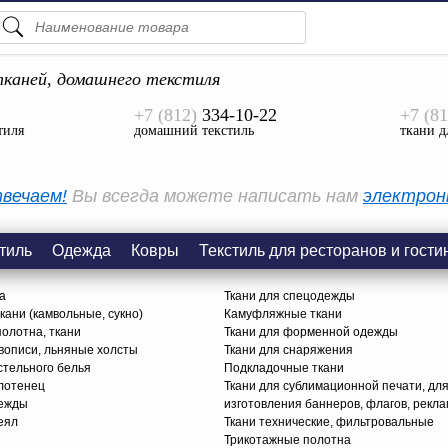
ПОДСКАЗКИ
ТОВАРЫ
каней, домашнего текстиля
+7 (812)
334-10-22
+7 (81
Просмотреть Все
тиля
домашний текстиль
ткани д
КАТЕГОРИИ
вечаем!
Вы всегда можете написать нам
электрон
тиль
Одежда
Ковры
Текстиль для ресторанов и гости
а
Ткани для спецодежды
ани (камвольные, сукно)
Камуфляжные ткани
олотна, ткани
Ткани для форменной одежды
вописи, льняные холсты
Ткани для снаряжения
стельного белья
Подкладочные ткани
олотенец
Ткани для сублимационной печати, дл
дежды
изготовления баннеров, флагов, рекл
еял
Ткани технические, фильтровальные
Трикотажные полотна