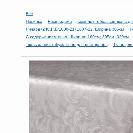
Все
Новинки
Распродажа
Комплект образцов ткань дл
Ричард+24С1КВ/1698-21+1687-22. Ширина 305см
Р
С содержанием льна. Ширина: 160см; 305см; 320см
Ткань хлопчатобумажная для ресторанов
Ткань для