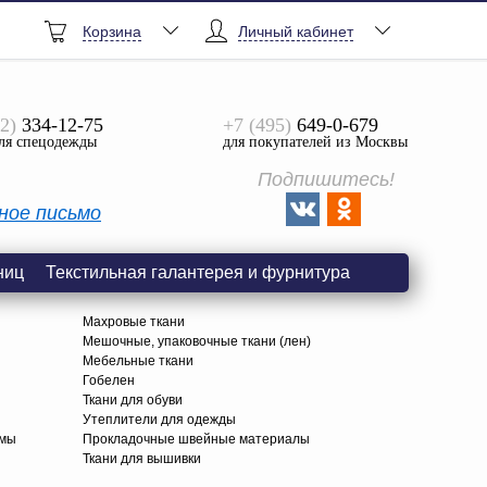
Корзина
Личный кабинет
2)
334-12-75
+7 (495)
649-0-679
ля спецодежды
для покупателей из Москвы
Подпишитесь!
ное письмо
ниц
Текстильная галантерея и фурнитура
Махровые ткани
Мешочные, упаковочные ткани (лен)
Мебельные ткани
Гобелен
Ткани для обуви
я
Утеплители для одежды
амы
Прокладочные швейные материалы
Ткани для вышивки