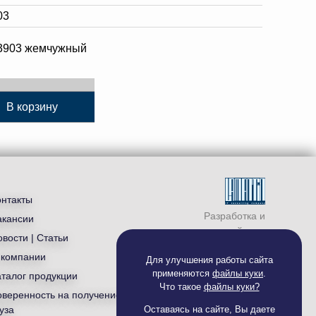
03
3903 жемчужный
В корзину
онтакты
Разработка и
акансии
продвижение сайта —
вости | Статьи
студия «
Ламантин
»
 компании
Для улучшения работы сайта
применяются
файлы куки
.
аталог продукции
Что такое
файлы куки?
оверенность на получение
уза
Оставаясь на сайте, Вы даете