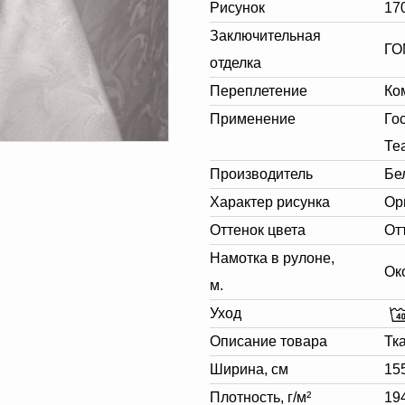
Рисунок
17
Заключительная
ГО
отделка
Переплетение
Ко
Применение
Го
Те
Производитель
Бе
Характер рисунка
Ор
Оттенок цвета
От
Намотка в рулоне,
Ок
м.
Уход
Описание товара
Тк
Ширина, см
15
Плотность, г/м²
19