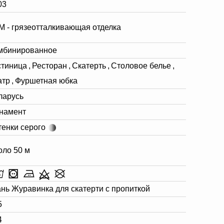
03
М - грязеотталкивающая отделка
мбинированное
стиница
,
Ресторан
,
Скатерть
,
Столовое белье
,
атр
,
Фуршетная юбка
ларусь
намент
тенки серого
оло 50 м
ань Журавинка для скатерти с пропиткой
5
4