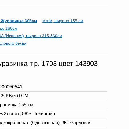
 Журавинка 305см
Мати, ширина 155 см
на: 180см
A (Испания), ширина 315-330см
олового белья
авинка т.р. 1703 цвет 143903
000050541
С5-КВгл+ГОМ
равинка 155 см
% Хлопок
,
88% Полиэфир
адкокрашеная (Однотонная)
,
Жаккардовая