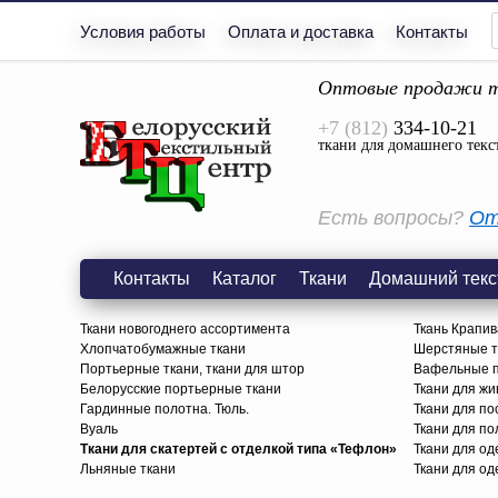
Условия работы
Оплата и доставка
Контакты
Оптовые продажи т
+7 (812)
334-10-21
ткани для домашнего текс
Есть вопросы?
От
Контакты
Каталог
Ткани
Домашний текс
Ткани новогоднего ассортимента
Ткань Крапив
Хлопчатобумажные ткани
Шерстяные тк
Портьерные ткани, ткани для штор
Вафельные п
Белорусские портьерные ткани
Ткани для жи
Гардинные полотна. Тюль.
Ткани для по
Вуаль
Ткани для п
Ткани для скатертей с отделкой типа «Тефлон»
Ткани для о
Льняные ткани
Ткани для од