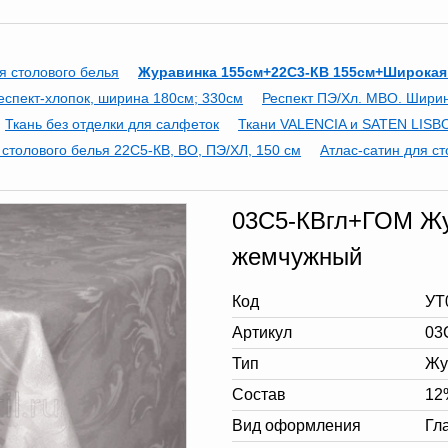
я столового белья
Журавинка 155см+22С3-КВ 155см+Широкая
еспект-хлопок, ширина 180см; 330см
Респект ПЭ/Хл. МВО. Шири
Ткань без отделки для салфеток
Ткани VALENCIA и SATEN LISBO
 столового белья 22С5-КВ, ВО, ПЭ/ХЛ, 150 см
Атлас-сатин для ст
03С5-КВгл+ГОМ Жур
жемчужный
Код
УТ
Артикул
03
Тип
Жу
Состав
12
Вид оформления
Гл