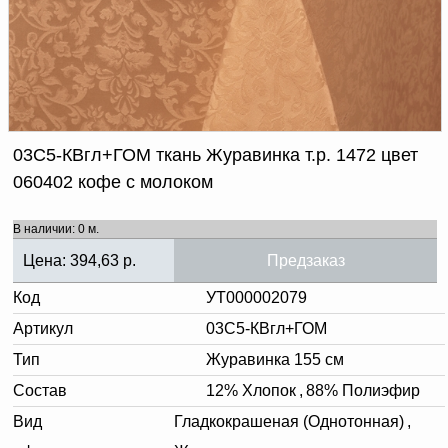
Доверенность на
получение груза
Документы по работе с
персональными данными
Письмо руководителю
Вопросы и ответы
Добавить
Новости | Статьи
в
03С5-КВгл+ГОМ ткань Журавинка т.р. 1472 цвет
корзину
060402 кофе с молоком
В наличии: 0 м.
Цена:
394,63
р.
Предзаказ
Код
УТ000002079
Артикул
03С5-КВгл+ГОМ
Тип
Журавинка 155 см
Состав
12% Хлопок
,
88% Полиэфир
Вид
Гладкокрашеная (Однотонная)
,