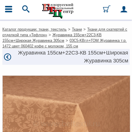
ГЛАВНОЕ МЕНЮ
Контакты
Каталог продукции: ткани, текстиль
>
Ткани
>
Ткани для скатертей с
Каталог
отделкой типа «Тефлон»
>
Журавинка 155см+22С3-КВ
Ткани
155см+Широкая Журавинка 305см
>
03С5-КВгл+ГОМ Журавинка т.р.
Домашний текстиль
1472 цвет 060402 кофе с молоком, 155 см
Одежда
Журавинка 155см+22С3-КВ 155см+Широкая
Ковры
Журавинка 305см
Текстиль для ресторанов и
гостиниц
Текстильная галантерея и
фурнитура
Условия работы
Оплата и доставка
Как оформить заказ
Вакансии
Как нас найти
Написать нам