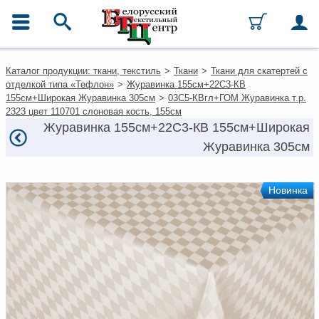
ГЛАВНОЕ МЕНЮ
Контакты
Каталог продукции: ткани, текстиль
>
Ткани
>
Ткани для скатертей с
Каталог
отделкой типа «Тефлон»
>
Журавинка 155см+22С3-КВ
Ткани
155см+Широкая Журавинка 305см
>
03С5-КВгл+ГОМ Журавинка т.р.
Домашний текстиль
2323 цвет 110701 слоновая кость, 155см
Одежда
Журавинка 155см+22С3-КВ 155см+Широкая
Ковры
Журавинка 305см
Текстиль для ресторанов и
гостиниц
Текстильная галантерея и
фурнитура
Новинка
Условия работы
Оплата и доставка
Как оформить заказ
Вакансии
Как нас найти
Написать нам