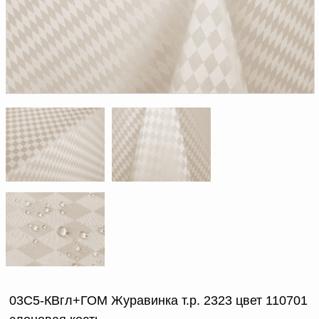
Доверенность на
получение груза
Документы по работе с
персональными данными
Письмо руководителю
Вопросы и ответы
Добавить
Новости | Статьи
в
корзину
03С5-КВгл+ГОМ Журавинка т.р. 2323 цвет 110701