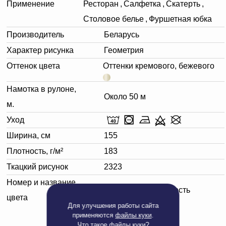
Применение
Ресторан
,
Салфетка
,
Скатерть
,
Столовое белье
,
Фуршетная юбка
Производитель
Беларусь
Характер рисунка
Геометрия
Оттенок цвета
Оттенки кремового, бежевого
Намотка в рулоне,
Около 50 м
м.
Уход
Ширина, см
155
Плотность, г/м²
183
Ткацкий рисунок
2323
Номер и название
110701 слоновая кость
цвета
Для улучшения работы сайта
применяются
файлы куки
.
Что такое
файлы куки?