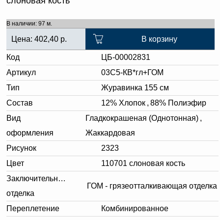
слоновая кость
В наличии: 97 м.
Цена:
402,40
р.
В корзину
Код
ЦБ-00002831
Артикул
03С5-КВ*гл+ГОМ
Тип
Журавинка 155 см
Состав
12% Хлопок
,
88% Полиэфир
Вид
Гладкокрашеная (Однотонная)
,
оформления
Жаккардовая
Рисунок
2323
Цвет
110701 слоновая кость
Заключительная
ГОМ - грязеотталкивающая отделка
отделка
Переплетение
Комбинированное