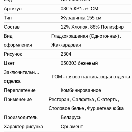
Артикул
03С5-КВ*гл+ГОМ
Тип
Журавинка 155 см
Состав
12% Хлопок
,
88% Полиэфир
Вид
Гладкокрашеная (Однотонная)
,
оформления
Жаккардовая
Рисунок
2304
Цвет
050303 бежевый
Заключительная
ГОМ - грязеотталкивающая отделка
отделка
Переплетение
Комбинированное
Применение
Ресторан
,
Салфетка
,
Скатерть
,
Столовое белье
,
Фуршетная юбка
Производитель
Беларусь
Характер рисунка
Орнамент