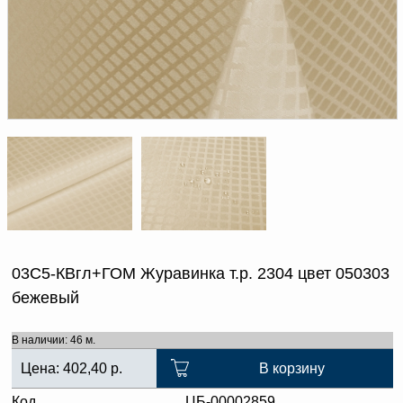
Доверенность на
получение груза
Документы по работе с
персональными данными
Письмо руководителю
Вопросы и ответы
Добавить
Новости | Статьи
в
корзину
03С5-КВгл+ГОМ Журавинка т.р. 2304 цвет 050303
бежевый
В наличии: 46 м.
Цена:
402,40
р.
В корзину
Код
ЦБ-00002859