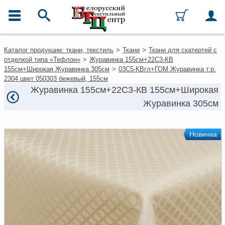
ГЛАВНОЕ МЕНЮ
Контакты
Каталог продукции: ткани, текстиль
>
Ткани
>
Ткани для скатертей с
Каталог
отделкой типа «Тефлон»
>
Журавинка 155см+22С3-КВ
Ткани
155см+Широкая Журавинка 305см
>
03С5-КВгл+ГОМ Журавинка т.р.
Домашний текстиль
2304 цвет 050303 бежевый, 155см
Одежда
Журавинка 155см+22С3-КВ 155см+Широкая
Ковры
Журавинка 305см
Текстиль для ресторанов и
гостиниц
Текстильная галантерея и
фурнитура
Новинка
Условия работы
Оплата и доставка
Как оформить заказ
Вакансии
Как нас найти
Написать нам